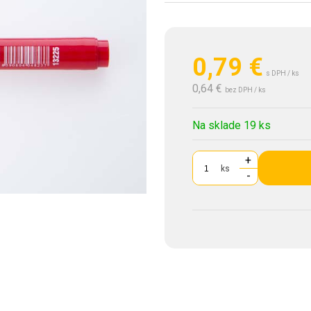
0,79
€
s DPH / ks
0,64 €
bez DPH / ks
Na sklade 19 ks
+
ks
-