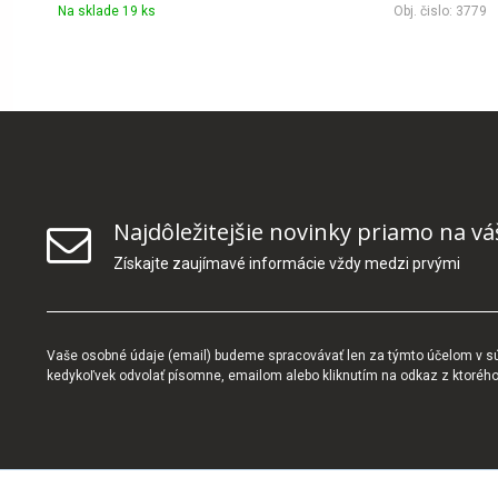
Na sklade 19 ks
Obj. čislo:
3779
Najdôležitejšie novinky priamo na vá
Získajte zaujímavé informácie vždy medzi prvými
Vaše osobné údaje (email) budeme spracovávať len za týmto účelom v súl
kedykoľvek odvolať písomne, emailom alebo kliknutím na odkaz z ktoréh