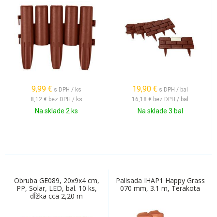
9,99
€
19,90
€
s DPH / ks
s DPH / bal
8,12 €
bez DPH / ks
16,18 €
bez DPH / bal
Na sklade 2 ks
Na sklade 3 bal
Obruba GE089, 20x9x4 cm,
Palisada IHAP1 Happy Grass
PP, Solar, LED, bal. 10 ks,
070 mm, 3.1 m, Terakota
dĺžka cca 2,20 m