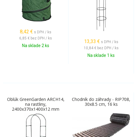
8,42
€
s DPH / ks
6,85 €
bez DPH / ks
13,33
€
s DPH / ks
Na sklade 2 ks
10,84 €
bez DPH / ks
Na sklade 1 ks
Oblúk GreenGarden ARCH14,
Chodník do záhrady - RIP708,
na rastliny,
30x8.5 cm, 16 ks
2400x370x1400x12 mm