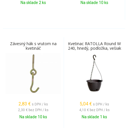
Na sklade 2 ks
Na sklade 10 ks
Závesný hák s vrutom na
Kvetinac RATOLLA Round W
kvetináč
240, hnedý, podložka, vešiak
2,83
€
5,04
€
s DPH / ks
s DPH / ks
2,30 €
bez DPH / ks
4,10 €
bez DPH / ks
Na sklade 10 ks
Na sklade 1 ks