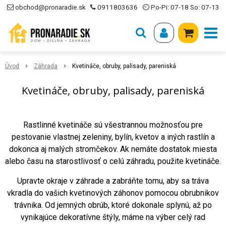
obchod@pronaradie.sk
0911803636
⏲ Po-Pi: 07-18 So: 07-13
Úvod
Záhrada
Kvetináče, obruby, palisady, pareniská
Kvetináče, obruby, palisady, pareniská
Rastlinné kvetináče sú všestrannou možnosťou pre
pestovanie vlastnej zeleniny, bylín, kvetov a iných rastlín a
dokonca aj malých stromčekov. Ak nemáte dostatok miesta
alebo času na starostlivosť o celú záhradu, použite kvetináče.
Upravte okraje v záhrade a zabráňte tomu, aby sa tráva
vkradla do vašich kvetinových záhonov pomocou obrubnikov
trávnika. Od jemných obrúb, ktoré dokonale splynú, až po
vynikajúce dekoratívne štýly, máme na výber celý rad