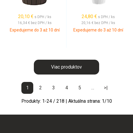
20,10
€
24,80
€
s DPH / ks
s DPH / ks
16,34 €
bez DPH / ks
20,16 €
bez DPH / ks
Expedujeme do 3 až 10 dní
Expedujeme do 3 až 10 dní
Viac produktov
1
2
3
4
5
…
>|
Produkty:
1
-
24
/
218
| Aktuálna strana:
1
/
10