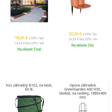
20,36
€
s DPH / ks
18,36
€
s DPH / bal
16,55 €
bez DPH / ks
14,93 €
bez DPH / bal
Na sklade 2 ks
Na sklade 5 bal
Kos záhradný B102, na listie,
Opora záhradná
60 lit.
GreenGarden ARCH30,
obelisk, na rastliny, 1880x400
mm