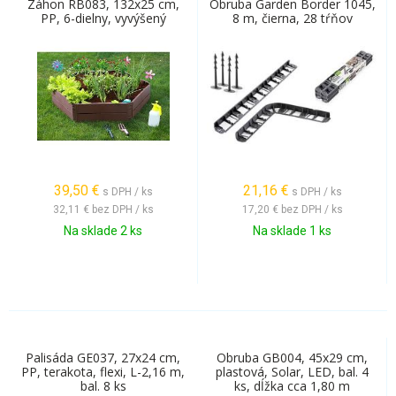
Záhon RB083, 132x25 cm,
Obruba Garden Border 1045,
PP, 6-dielny, vyvýšený
8 m, čierna, 28 tŕňov
39,50
€
21,16
€
s DPH / ks
s DPH / ks
32,11 €
bez DPH / ks
17,20 €
bez DPH / ks
Na sklade 2 ks
Na sklade 1 ks
Palisáda GE037, 27x24 cm,
Obruba GB004, 45x29 cm,
PP, terakota, flexi, L-2,16 m,
plastová, Solar, LED, bal. 4
bal. 8 ks
ks, dĺžka cca 1,80 m