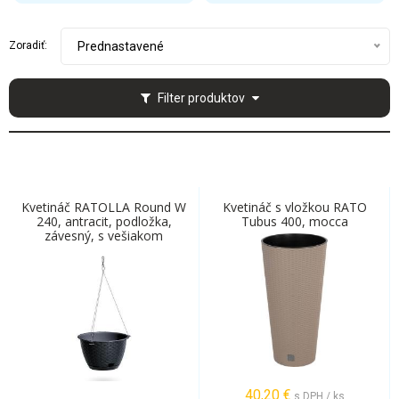
Zoradiť:
Prednastavené
Filter produktov
Kvetináč RATOLLA Round W
Kvetináč s vložkou RATO
240, antracit, podložka,
Tubus 400, mocca
závesný, s vešiakom
40,20
€
s DPH / ks