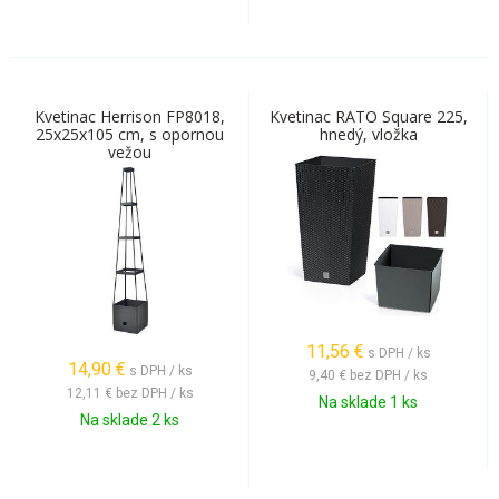
Kvetinac Herrison FP8018,
Kvetinac RATO Square 225,
25x25x105 cm, s opornou
hnedý, vložka
vežou
11,56
€
s DPH / ks
14,90
€
s DPH / ks
9,40 €
bez DPH / ks
12,11 €
bez DPH / ks
Na sklade 1 ks
Na sklade 2 ks