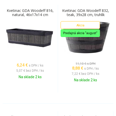
Kvetinac GDA Woodeff 816,
Kvetinac GDA Woodeff 832,
natural, 46x17x14 cm
teak, 39x28 cm, truhlík
Akcia
Predajná akcia "august"
11,10 €
s DPH
6,24
€
s DPH / ks
8,88
€
s DPH / ks
5,07 €
bez DPH / ks
7,22 €
bez DPH / ks
Na sklade 2 ks
Na sklade 2 ks