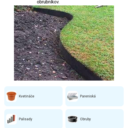
obrubníkov.
Kvetináče
Pareniská
Palisady
Obruby