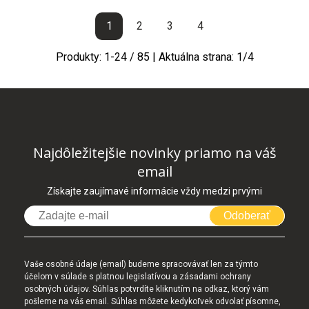
1
2
3
4
Produkty:
1
-
24
/
85
| Aktuálna strana:
1
/
4
Najdôležitejšie novinky priamo na váš
email
Získajte zaujímavé informácie vždy medzi prvými
Odoberať
Vaše osobné údaje (email) budeme spracovávať len za týmto
účelom v súlade s platnou legislatívou a zásadami ochrany
osobných údajov. Súhlas potvrdíte kliknutím na odkaz, ktorý vám
pošleme na váš email. Súhlas môžete kedykoľvek odvolať písomne,