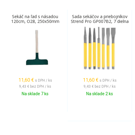
Sekáč na ľad s násadou
Sada sekáčov a priebojníkov
120cm, O28, 250x50mm
Strend Pro GP007B2, 7 dielna
11,60
€
11,60
€
s DPH / ks
s DPH / ks
9,43 €
bez DPH / ks
9,43 €
bez DPH / ks
Na sklade 7 ks
Na sklade 2 ks