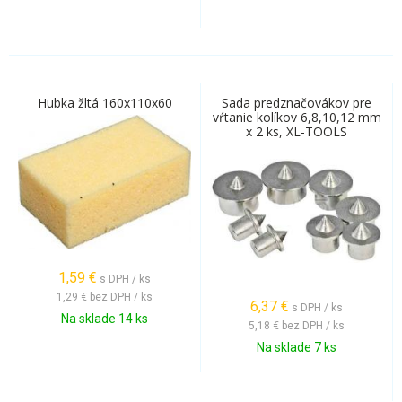
Hubka žltá 160x110x60
Sada predznačovákov pre
vŕtanie kolíkov 6,8,10,12 mm
x 2 ks, XL-TOOLS
1,59
€
s DPH / ks
1,29 €
bez DPH / ks
6,37
€
s DPH / ks
Na sklade 14 ks
5,18 €
bez DPH / ks
Na sklade 7 ks