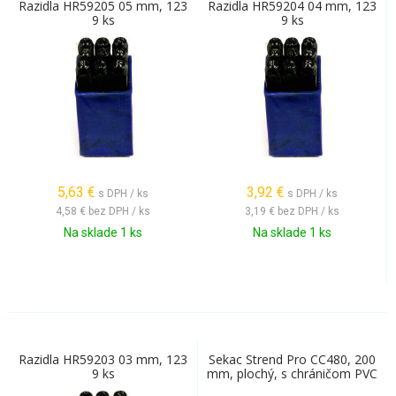
Razidla HR59205 05 mm, 123
Razidla HR59204 04 mm, 123
9 ks
9 ks
5,63
€
3,92
€
s DPH / ks
s DPH / ks
4,58 €
bez DPH / ks
3,19 €
bez DPH / ks
Na sklade 1 ks
Na sklade 1 ks
Razidla HR59203 03 mm, 123
Sekac Strend Pro CC480, 200
9 ks
mm, plochý, s chráničom PVC