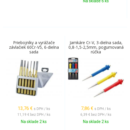
Na sklade 6 ks
Priebojníky a vyrážače
Jamkáre Cr-V, 3-dielna sada,
závlačiek 60Cr-V5, 6-dielna
0,8-1,5-2,5mm, pogumovaná
sada
rúčka
13,76
€
7,86
€
s DPH / ks
s DPH / ks
11,19 €
bez DPH / ks
6,39 €
bez DPH / ks
Na sklade 2 ks
Na sklade 2 ks