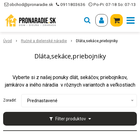
obchod@pronaradie.sk
0911803636
⏲ Po-Pi: 07-18 So: 07-13
Úvod
Ručné a dielenské náradie
Dláta,sekáce,priebojniky
Dláta,sekáce,priebojniky
Vyberte si z našej ponuky dlát, sekáčov, priebojníkov,
jamkárov a iného náradia v rôznych variantoch a veľkostiach
Zoradiť:
Prednastavené
Filter produktov