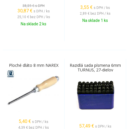
38,59 €
s DPH
3,55
€
s DPH / ks
30,87
€
s DPH / ks
2,89 €
bez DPH / ks
25,10 €
bez DPH / ks
Na sklade 1 ks
Na sklade 2 ks
Ploché dláto 8 mm NAREX
Razidlá sada písmena 6mm
TURNUS, 27-dielov
5,40
€
s DPH / ks
57,49
€
s DPH / ks
4,39 €
bez DPH / ks