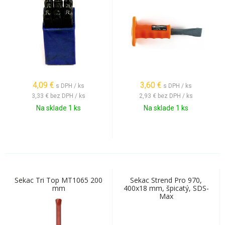
4,09
€
3,60
€
s DPH / ks
s DPH / ks
3,33 €
bez DPH / ks
2,93 €
bez DPH / ks
Na sklade 1 ks
Na sklade 1 ks
Sekac Tri Top MT1065 200
Sekac Strend Pro 970,
mm
400x18 mm, špicatý, SDS-
Max