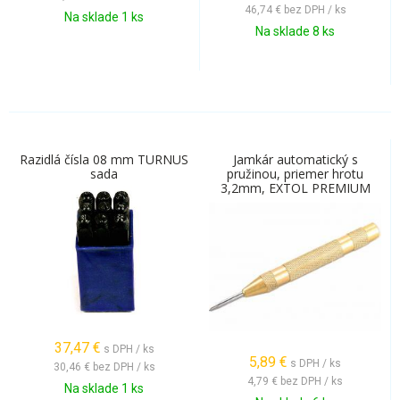
46,74 €
bez DPH / ks
Na sklade 1 ks
Na sklade 8 ks
Razidlá čísla 08 mm TURNUS
Jamkár automatický s
sada
pružinou, priemer hrotu
3,2mm, EXTOL PREMIUM
37,47
€
s DPH / ks
5,89
€
s DPH / ks
30,46 €
bez DPH / ks
4,79 €
bez DPH / ks
Na sklade 1 ks