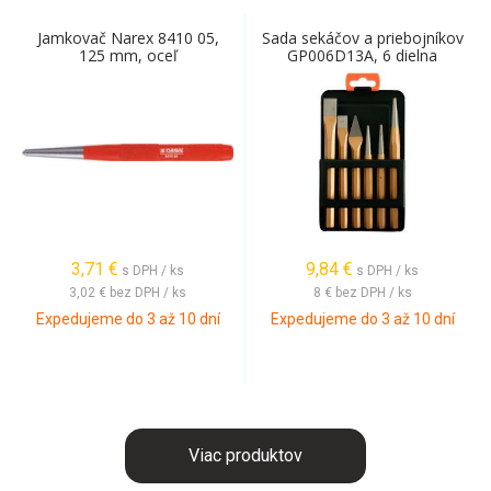
Jamkovač Narex 8410 05,
Sada sekáčov a priebojníkov
125 mm, oceľ
GP006D13A, 6 dielna
3,71
€
9,84
€
s DPH / ks
s DPH / ks
3,02 €
bez DPH / ks
8 €
bez DPH / ks
Expedujeme do 3 až 10 dní
Expedujeme do 3 až 10 dní
Viac produktov