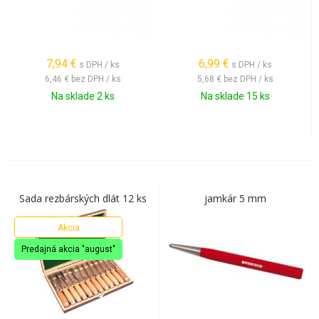
7,94
€
6,99
€
s DPH / ks
s DPH / ks
6,46 €
bez DPH / ks
5,68 €
bez DPH / ks
Na sklade 2 ks
Na sklade 15 ks
Sada rezbárských dlát 12 ks
jamkár 5 mm
Akcia
Predajná akcia "august"