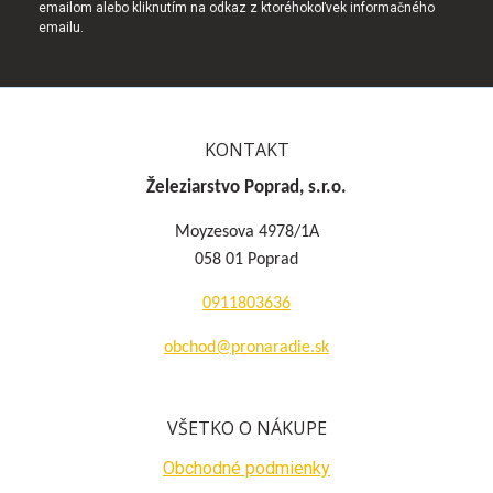
emailom alebo kliknutím na odkaz z ktoréhokoľvek informačného
emailu.
KONTAKT
Železiarstvo Poprad, s.r.o.
Moyzesova 4978/1A
058 01 Poprad
0911803636
obchod@pronaradie.sk
VŠETKO O NÁKUPE
Obchodné podmienky