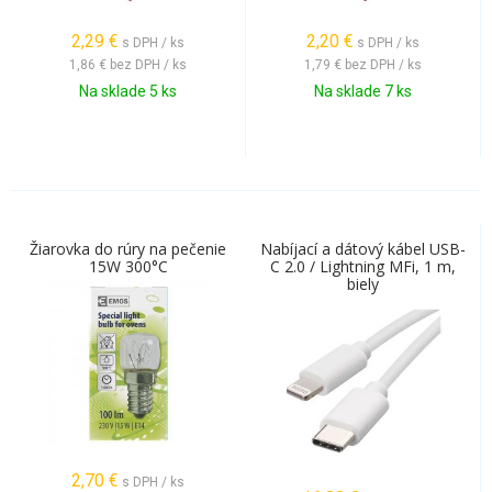
2,29
€
2,20
€
s DPH / ks
s DPH / ks
1,86 €
bez DPH / ks
1,79 €
bez DPH / ks
Na sklade 5 ks
Na sklade 7 ks
Žiarovka do rúry na pečenie
Nabíjací a dátový kábel USB-
15W 300°C
C 2.0 / Lightning MFi, 1 m,
biely
2,70
€
s DPH / ks