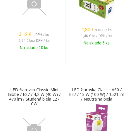
1,80
€
s DPH / ks
3,12
€
s DPH / ks
1,46 €
bez DPH / ks
2,54 €
bez DPH / ks
Na sklade 5 ks
Na sklade 10 ks
LED žiarovka Classic Mini
LED žiarovka Classic A60 /
Globe / E27 / 4,2 W (40 W) /
E27 / 13 W (100 W) / 1521 lm
470 lm / Studená biela E27
/ Neutrálna biela
CW