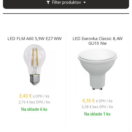
Filter produktov
LED FLM A60 5,9W E27 WW
LED žiarovka Classic 8,4W
GU10 Nw
3,40
€
s DPH / ks
4,16
€
s DPH / ks
2,76 €
bez DPH / ks
3,38 €
bez DPH / ks
Na sklade 6 ks
Na sklade 1 ks