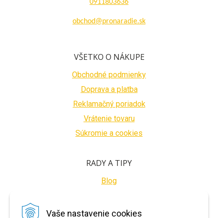
0911803636
obchod@pronaradie.sk
VŠETKO O NÁKUPE
Obchodné podmienky
Doprava a platba
Reklamačný poriadok
Vrátenie tovaru
Súkromie a cookies
RADY A TIPY
Blog
BEZPEČNÉ PLATBY
Vaše nastavenie cookies