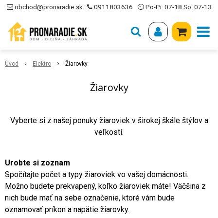
obchod@pronaradie.sk
0911803636
⏲ Po-Pi: 07-18 So: 07-13
Úvod
Elektro
Žiarovky
Žiarovky
Vyberte si z našej ponuky žiaroviek v širokej škále štýlov a
veľkostí.
Urobte si zoznam
Spočítajte počet a typy žiaroviek vo vašej domácnosti.
Možno budete prekvapený, koľko žiaroviek máte! Väčšina z
nich bude mať na sebe označenie, ktoré vám bude
oznamovať príkon a napätie žiarovky.