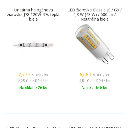
Lineárna halogénová
LED žiarovka Classic JC / G9 /
žiarovka J78 120W R7s teplá
4,3 W (48 W) / 600 lm /
biela
Neutrálna biela
2,77
€
5,55
€
s DPH / ks
s DPH / ks
2,25 €
bez DPH / ks
4,51 €
bez DPH / ks
Na sklade 26 ks
Na sklade 5 ks