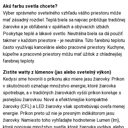
Akú farbu svetla chcete?
Výber správneho svetelného vzhľadu vášho priestoru môže
mať zásadný rozdiel. Teplá biela sa najviac približuje tradičnej
žiarovke a je obľúbená v spálňach a obývacích izbách.
Poskytuje teplé a lákavé svetlo. Neutrálna biela sa dá použiť
takmer v každom priestore - je neutrálna. Túto farebnú teplotu
často využívajú kancelárie alebo pracovné priestory. Kuchyne,
kúpeľne a pracovné priestory môžu mať úžitok z chladnejšej
farebnej teploty.
Zistite watty z lúmenov (jas alebo svetelný výkon)
Kedysi sme hovorili o príkonu ako miere jasu žiarovky. Príkon
v skutočnosti označuje množstvo energie, ktoré žiarovka
spotrebuje, a v tradičných žiarovkách vyšší príkon koreluje s
jasnejšou žiarovkou. Nové a efektívnejšie kompaktné
žiarovky (CFL) a LED žiarovky však spotrebúvajú oveľa menej
energie. Príkon preto už nie je presným indikátorom jasu
žiarovky. Namiesto toho vyhľadajte hodnotenie Lumen (lm),
ktoré popisuje množstvo svetla, ktoré žiarovka vydáva, alebo