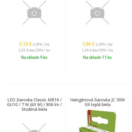
3,10
€
1,96
€
s DPH / ks
s DPH / ks
2,52 €
bez DPH / ks
1,59 €
bez DPH / ks
Na sklade 9 ks
Na sklade 11 ks
LED žiarovka Classic MR16 /
Halogénová žiarovka JC 30W
GU10 / 7 W (60 W) / 806 lm /
G9 teplá biela
Studená biela