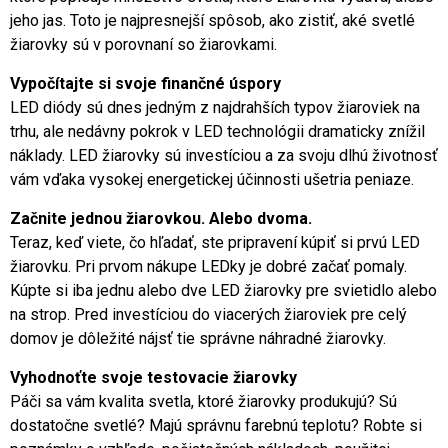
jeho jas. Toto je najpresnejší spôsob, ako zistiť, aké svetlé
žiarovky sú v porovnaní so žiarovkami.
Vypočítajte si svoje finančné úspory
LED diódy sú dnes jedným z najdrahších typov žiaroviek na
trhu, ale nedávny pokrok v LED technológii dramaticky znížil
náklady. LED žiarovky sú investíciou a za svoju dlhú životnosť
vám vďaka vysokej energetickej účinnosti ušetria peniaze.
Začnite jednou žiarovkou. Alebo dvoma.
Teraz, keď viete, čo hľadať, ste pripravení kúpiť si prvú LED
žiarovku. Pri prvom nákupe LEDky je dobré začať pomaly.
Kúpte si iba jednu alebo dve LED žiarovky pre svietidlo alebo
na strop. Pred investíciou do viacerých žiaroviek pre celý
domov je dôležité nájsť tie správne náhradné žiarovky.
Vyhodnoťte svoje testovacie žiarovky
Páči sa vám kvalita svetla, ktoré žiarovky produkujú? Sú
dostatočne svetlé? Majú správnu farebnú teplotu? Robte si