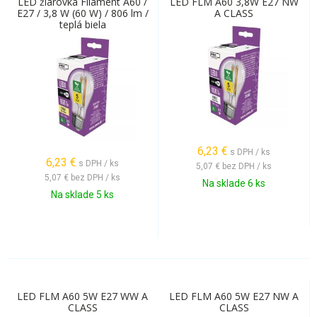
LED žiarovka Filament A60 /
LED FLM A60 3,8W E27 NW
E27 / 3,8 W (60 W) / 806 lm /
A CLASS
teplá biela
6,23
€
s DPH / ks
6,23
€
s DPH / ks
5,07 €
bez DPH / ks
5,07 €
bez DPH / ks
Na sklade 6 ks
Na sklade 5 ks
LED FLM A60 5W E27 WW A
LED FLM A60 5W E27 NW A
CLASS
CLASS