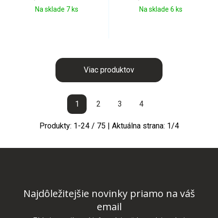
Na sklade 7 ks
Na sklade 6 ks
Viac produktov
1
2
3
4
Produkty:
1
-
24
/
75
| Aktuálna strana:
1
/
4
Najdôležitejšie novinky priamo na váš
email