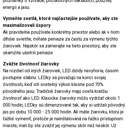
poznámky o vzhľade, počiatočných nákladoch, použitej
energii a jasu.
Vymeňte svetlá, ktoré najčastejšie používate, aby ste
maximalizovali úspory
Ak pravidelne používate konkrétny priestor alebo ak v ňom
dlhšie svietíte, míňate peniaze za častú za výmenu týchto
žiaroviek. Najskôr sa zamerajte na tieto priestory, aby ste
okamžite ušetrili peniaze.
Zvážte životnosť žiarovky
Na rozdiel od iných žiaroviek, LED diódy nevyhoria, časom
postupne slabnú. LEDky sa považujú na konci svojej
životnosti, keď ich svetelný výkon klesne pod 70%
pôvodného jasu. Tradičné žiarovky majú oveľa kratšiu
životnosť ako LED. Klasicke žiarovky môžu vydržať okolo 1
000 hodín, LEDky sú dimenzované tak, aby si udržali pôvodný
jas po dobu 10 000 - 25 000 hodín. Ak máte žiarovku, ktorú je
ťažké vymeniť, pretože je nainštalovaná na ťažko prístupnom
mieste, mali by ste zvážiť jej výmenu skôr než neskôr. Už