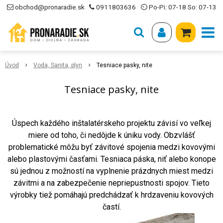
obchod@pronaradie.sk
0911803636
⏲ Po-Pi: 07-18 So: 07-13
Úvod
Voda, Sanita, plyn
Tesniace pasky, nite
Tesniace pasky, nite
Úspech každého inštalatérskeho projektu závisí vo veľkej
miere od toho, či nedôjde k úniku vody. Obzvlášť
problematické môžu byť závitové spojenia medzi kovovými
alebo plastovými časťami. Tesniaca páska, niť alebo konope
sú jednou z možností na vyplnenie prázdnych miest medzi
závitmi a na zabezpečenie nepriepustnosti spojov. Tieto
výrobky tiež pomáhajú predchádzať k hrdzaveniu kovových
častí.