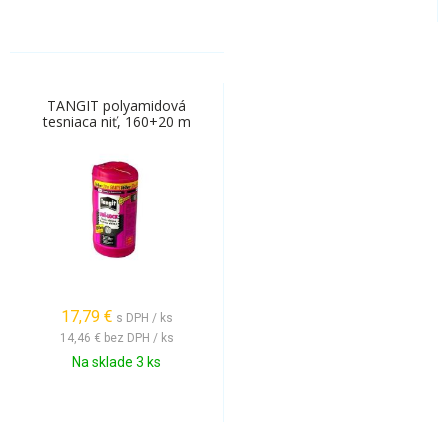
TANGIT polyamidová
tesniaca niť, 160+20 m
17,79
€
s DPH / ks
14,46 €
bez DPH / ks
Na sklade 3 ks