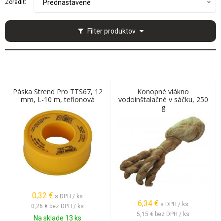
Zoradiť:
Prednastavené
Filter produktov
Páska Strend Pro TTS67, 12
Konopné vlákno
mm, L-10 m, teflonová
vodoinštalačné v sáčku, 250
g
0,32
€
s DPH / ks
6,34
€
s DPH / ks
0,26 €
bez DPH / ks
5,15 €
bez DPH / ks
Na sklade 13 ks