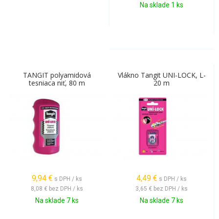
Na sklade 1 ks
TANGIT polyamidová
Vlákno Tangit UNI-LOCK, L-
tesniaca niť, 80 m
20 m
9,94
€
4,49
€
s DPH / ks
s DPH / ks
8,08 €
bez DPH / ks
3,65 €
bez DPH / ks
Na sklade 7 ks
Na sklade 7 ks