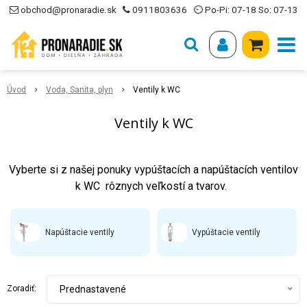
obchod@pronaradie.sk
0911803636
⏲ Po-Pi: 07-18 So: 07-13
Úvod
Voda, Sanita, plyn
Ventily k WC
Ventily k WC
Vyberte si z našej ponuky vypúštacích a napúštacích ventilov
k WC rôznych veľkostí a tvarov.
Napúštacie ventily
Vypúštacie ventily
Zoradiť:
Prednastavené