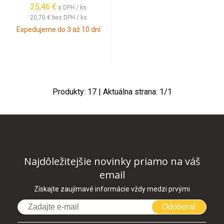
25,46
€
s DPH / ks
20,70 €
bez DPH / ks
Expedujeme do 3 až 10 dní
Produkty:
17
| Aktuálna strana:
1
/
1
Najdôležitejšie novinky priamo na váš
email
Získajte zaujímavé informácie vždy medzi prvými
Odoberať