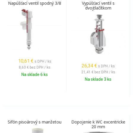
Napúšťací ventil spodný 3/8
Vypúšťací ventil s
dvojtlačítkom
10,61
€
s DPH / ks
26,34
€
s DPH / ks
8,63 €
bez DPH / ks
21,41 €
bez DPH / ks
Na sklade 6 ks
Na sklade 3 ks
Sifón pisoárový s manžetou
Dopojenie k WC excentricke
20 mm