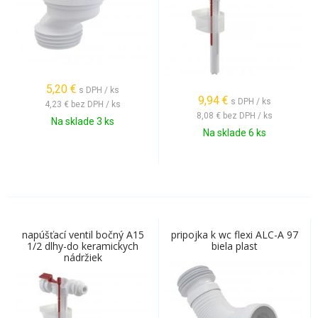
5,20
€
s DPH / ks
9,94
€
s DPH / ks
4,23 €
bez DPH / ks
8,08 €
bez DPH / ks
Na sklade 3 ks
Na sklade 6 ks
napúšťací ventil bočný A15
pripojka k wc flexi ALC-A 97
1/2 dlhy-do keramickych
biela plast
nádržiek