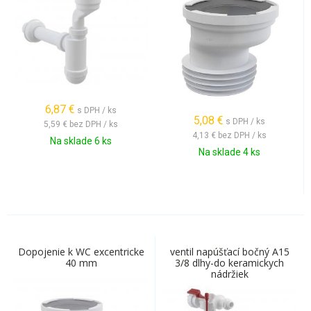
6,87
€
s DPH / ks
5,08
€
s DPH / ks
5,59 €
bez DPH / ks
4,13 €
bez DPH / ks
Na sklade 6 ks
Na sklade 4 ks
Dopojenie k WC excentricke
ventil napúšťací bočný A15
40 mm
3/8 dlhy-do keramickych
nádržiek