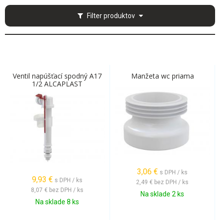
Filter produktov
Ventil napúšťací spodný A17
Manžeta wc priama
1/2 ALCAPLAST
3,06
€
s DPH / ks
9,93
€
s DPH / ks
2,49 €
bez DPH / ks
8,07 €
bez DPH / ks
Na sklade 2 ks
Na sklade 8 ks