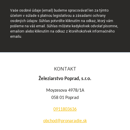
Vaše osobné údaje (email) budeme spracovávať len za týmto
účelom v súlade s platnou legislatívou a zásadami ochrany
osobných údajov. Súhlas potvrdíte kliknutím na odkaz, ktorý vám
pošleme na váš email. Súhlas môžete kedykoľvek odvolať písomne,
emailom alebo kliknutím na odkaz z ktoréhokoľvek informačného
emailu.
KONTAKT
Železiarstvo Poprad, s.r.o.
Moyzesova 4978/1A
058 01 Poprad
0911803636
obchod@pronaradie.sk