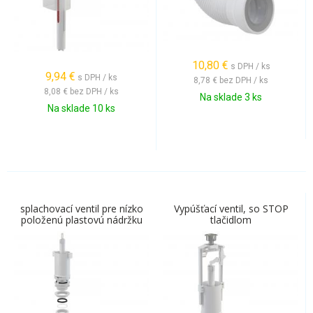
10,80
€
s DPH / ks
9,94
€
s DPH / ks
8,78 €
bez DPH / ks
8,08 €
bez DPH / ks
Na sklade 3 ks
Na sklade 10 ks
splachovací ventil pre nízko
Vypúšťací ventil, so STOP
položenú plastovú nádržku
tlačidlom