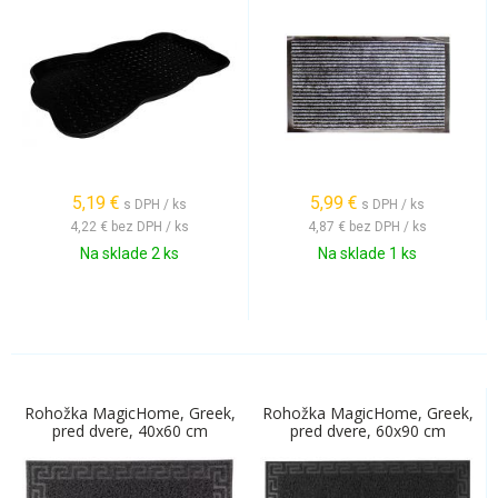
5,19
€
5,99
€
s DPH / ks
s DPH / ks
4,22 €
bez DPH / ks
4,87 €
bez DPH / ks
Na sklade 2 ks
Na sklade 1 ks
Rohožka MagicHome, Greek,
Rohožka MagicHome, Greek,
pred dvere, 40x60 cm
pred dvere, 60x90 cm