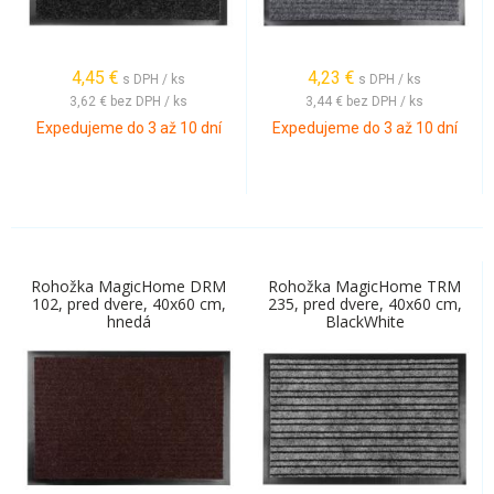
4,45
€
4,23
€
s DPH / ks
s DPH / ks
3,62 €
bez DPH / ks
3,44 €
bez DPH / ks
Expedujeme do 3 až 10 dní
Expedujeme do 3 až 10 dní
Rohožka MagicHome DRM
Rohožka MagicHome TRM
102, pred dvere, 40x60 cm,
235, pred dvere, 40x60 cm,
hnedá
BlackWhite