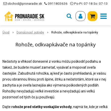
obchod@pronaradie.sk
0911803636
⏲ Po-Pi: 07-18 So: 07-13
Úvod
Domácnosť, potreby
Rohože, odkvapkávače na topánky
Rohože, odkvapkávače na topánky
Nečistoty a vlhkosť donesené z vonku môžu poškodiť podlahu a
takiež, že budete musieť zametať, vysávať a mopovať oveľa
častejšie. Zabudnutá rohožka, aj keď je často prehliadaná, je vašou
prvou obrannou líniou proti špine, štrku a nečistotám, ktoré sa v nej
zachytia a je oveľa lacnejšia ako výmena poškodených podláh.
Rohožky nevyžadujú veľké investície a nevyžadujú ani veľkú
pozornosť od tých čo ju používajú.
Dajte
rohože pred všetky vonkajšie vchody
, najmä tie, kde je veľká