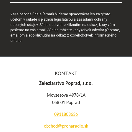
Vaše osobné údaje (email) budeme spracovávať len za týmto
účelom v súlade s platnou legislatívou a zásadami ochrany
osobných údajov. Súhlas potvrdíte kliknutím na odkaz, ktorý vám
pošleme na váš email. Súhlas môžete kedykoľvek odvolať písomne,
emailom alebo kliknutím na odkaz z ktoréhokoľvek informačného
emailu.
KONTAKT
Železiarstvo Poprad, s.r.o.
Moyzesova 4978/1A
058 01 Poprad
0911803636
obchod@pronaradie.sk