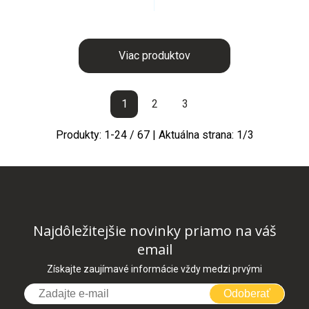
Viac produktov
1
2
3
Produkty:
1
-
24
/
67
| Aktuálna strana:
1
/
3
Najdôležitejšie novinky priamo na váš
email
Získajte zaujímavé informácie vždy medzi prvými
Odoberať