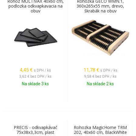
Rohoz MULTIVAX 40x60 cm,
Rohožka GECO WMN.1,
podlozka odkvapkavacia na
360x265x55 mm, drevo,
obuv
škrabák na obuv
4,45
€
11,78
€
s DPH / ks
s DPH / ks
3,62 €
bez DPH / ks
9,58 €
bez DPH / ks
Na sklade 3 ks
Na sklade 2 ks
PRECIS - odkvapkávač
Rohozka MagicHome TRM
75x38x3,3cm, plast
202, 40x60 cm, BlackWhite