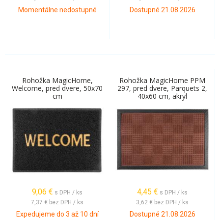
Momentálne nedostupné
Dostupné 21.08.2026
Rohožka MagicHome,
Rohožka MagicHome PPM
Welcome, pred dvere, 50x70
297, pred dvere, Parquets 2,
cm
40x60 cm, akryl
9,06
€
4,45
€
s DPH / ks
s DPH / ks
7,37 €
bez DPH / ks
3,62 €
bez DPH / ks
Expedujeme do 3 až 10 dní
Dostupné 21.08.2026