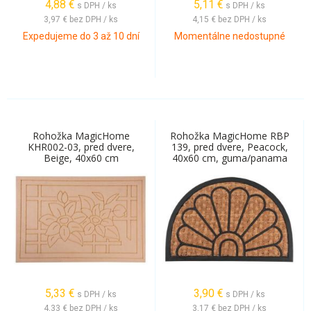
4,88
€
5,11
€
s DPH / ks
s DPH / ks
3,97 €
bez DPH / ks
4,15 €
bez DPH / ks
Expedujeme do 3 až 10 dní
Momentálne nedostupné
Rohožka MagicHome
Rohožka MagicHome RBP
KHR002-03, pred dvere,
139, pred dvere, Peacock,
Beige, 40x60 cm
40x60 cm, guma/panama
5,33
€
3,90
€
s DPH / ks
s DPH / ks
4,33 €
bez DPH / ks
3,17 €
bez DPH / ks