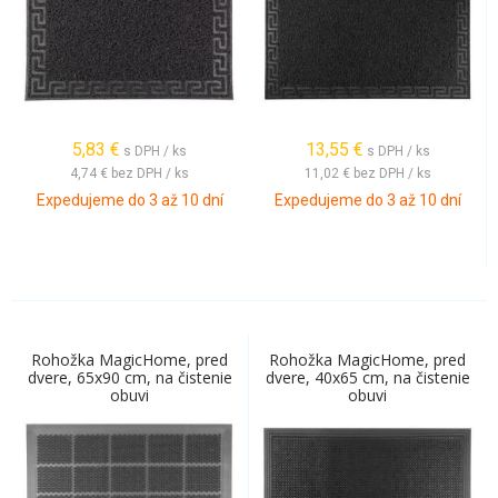
5,83
€
13,55
€
s DPH / ks
s DPH / ks
4,74 €
bez DPH / ks
11,02 €
bez DPH / ks
Expedujeme do 3 až 10 dní
Expedujeme do 3 až 10 dní
Rohožka MagicHome, pred
Rohožka MagicHome, pred
dvere, 65x90 cm, na čistenie
dvere, 40x65 cm, na čistenie
obuvi
obuvi