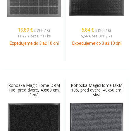
13,89
€
6,84
€
s DPH / ks
s DPH / ks
11,29 €
bez DPH / ks
5,56 €
bez DPH / ks
Expedujeme do 3 až 10 dní
Expedujeme do 3 až 10 dní
Rohožka MagicHome DRM
Rohožka MagicHome DRM
106, pred dvere, 40x60 cm,
105, pred dvere, 40x60 cm,
šedá
sivá