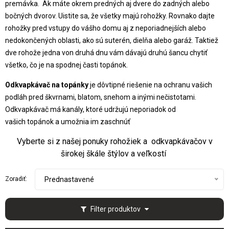
premávka. Ak máte okrem predných aj dvere do zadných alebo
bočných dvorov. Uistite sa, že všetky majú rohožky. Rovnako dajte
rohožky pred vstupy do vášho domu aj z neporiadnejších alebo
nedokončených oblasti, ako sú suterén, dielňa alebo garáž. Taktiež
dve rohože jedna von druhá dnu vám dávajú druhú šancu chytiť
všetko, čo je na spodnej časti topánok.
Odkvapkávač na topánky
je dôvtipné riešenie na ochranu vašich
podláh pred škvrnami, blatom, snehom a inými nečistotami.
Odkvapkávač má kanály, ktoré udržujú neporiadok od
vašich topánok a umožnia im zaschnúť
Vyberte si z našej ponuky rohožiek a odkvapkávačov v
širokej škále štýlov a veľkostí
Zoradiť:
Prednastavené
Filter produktov