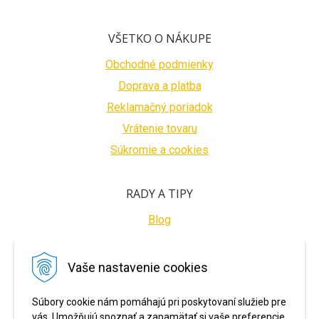
VŠETKO O NÁKUPE
Obchodné podmienky
Doprava a platba
Reklamačný poriadok
Vrátenie tovaru
Súkromie a cookies
RADY A TIPY
Blog
BEZPEČNÉ PLATBY
Vaše nastavenie cookies
Súbory cookie nám pomáhajú pri poskytovaní služieb pre
vás. Umožňujú spoznať a zapamätať si vaše preferencie.