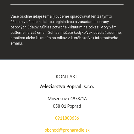
Vaše osobné údaje (email) budeme spracovávať len za týmto
účelom v súlade s platnou legislatívou a zásadami ochrany
osobných údajov. Súhlas potvrdíte kliknutím na odkaz, ktorý vám
pošleme na váš email. Súhlas môžete kedykoľvek odvolať písomne,
emailom alebo kliknutím na odkaz z ktoréhokoľvek informačného
emailu.
KONTAKT
Železiarstvo Poprad, s.r.o.
Moyzesova 4978/1A
058 01 Poprad
0911803636
obchod@pronaradie.sk