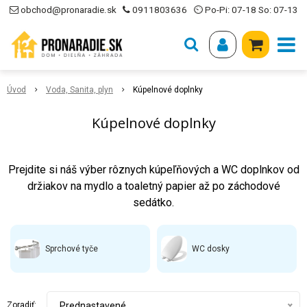
obchod@pronaradie.sk
0911803636
⏲ Po-Pi: 07-18 So: 07-13
Úvod
Voda, Sanita, plyn
Kúpelnové doplnky
Kúpelnové doplnky
Prejdite si náš výber rôznych kúpeľňových a WC doplnkov od
držiakov na mydlo a toaletný papier až po záchodové
sedátko.
Sprchové tyče
WC dosky
Zoradiť:
Prednastavené