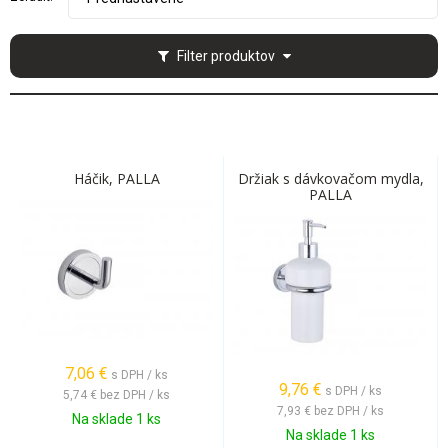
Filter produktov
Háčik, PALLA
Držiak s dávkovačom mydla,
PALLA
7,06
€
s DPH / ks
9,76
€
s DPH / ks
5,74 €
bez DPH / ks
7,93 €
bez DPH / ks
Na sklade 1 ks
Na sklade 1 ks