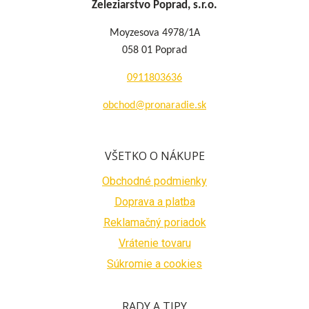
Železiarstvo Poprad, s.r.o.
Moyzesova 4978/1A
058 01 Poprad
0911803636
obchod@pronaradie.sk
VŠETKO O NÁKUPE
Obchodné podmienky
Doprava a platba
Reklamačný poriadok
Vrátenie tovaru
Súkromie a cookies
RADY A TIPY