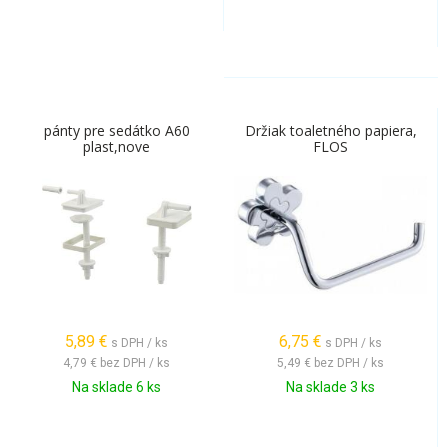
pánty pre sedátko A60
Držiak toaletného papiera,
plast,nove
FLOS
5,89
€
6,75
€
s DPH / ks
s DPH / ks
4,79 €
bez DPH / ks
5,49 €
bez DPH / ks
Na sklade 6 ks
Na sklade 3 ks