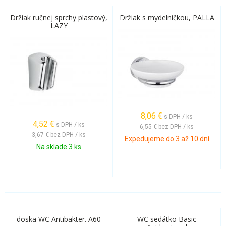
Držiak ručnej sprchy plastový,
Držiak s mydelničkou, PALLA
LAZY
8,06
€
s DPH / ks
4,52
€
s DPH / ks
6,55 €
bez DPH / ks
3,67 €
bez DPH / ks
Expedujeme do 3 až 10 dní
Na sklade 3 ks
doska WC Antibakter. A60
WC sedátko Basic