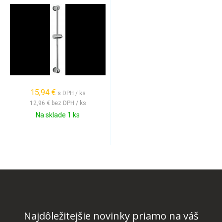
15,94 €
s DPH / ks
12,96 €
bez DPH / ks
Na sklade 1 ks
Najdôležitejšie novinky priamo na váš