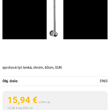
sprchová tyč tenká, chróm, 60cm, SUN
Obj. čislo:
5960
15,94
€
s DPH / ks
12,96 €
bez DPH / ks