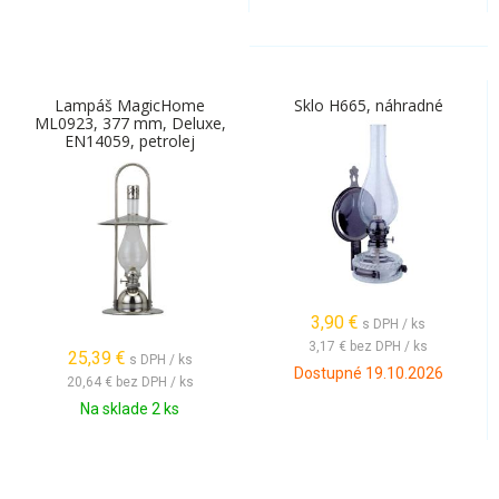
Lampáš MagicHome
Sklo H665, náhradné
ML0923, 377 mm, Deluxe,
EN14059, petrolej
3,90
€
s DPH / ks
3,17 €
bez DPH / ks
25,39
€
s DPH / ks
Dostupné 19.10.2026
20,64 €
bez DPH / ks
Na sklade 2 ks