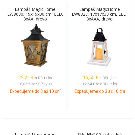
Lampáš MagicHome
Lampáš MagicHome
LW8680, 19x19x36 cm, LED,
LW8823, 17x17x33 cm, LED,
3xAA, drevo
3xAAA, drevo
22,21
€
15,55
€
s DPH / ks
s DPH / ks
18,06 €
bez DPH / ks
12,64 €
bez DPH / ks
Expedujeme do 3 až 10 dní
Expedujeme do 3 až 10 dní
Lampáš MagicHome
Sklo HM102, náhradné