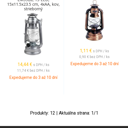
15x11.5x23.5 cm, 4xAA, kov,
strieborný
1,11
€
s DPH / ks
0,90 €
bez DPH / ks
Expedujeme do 3 až 10 dní
14,44
€
s DPH / ks
11,74 €
bez DPH / ks
Expedujeme do 3 až 10 dní
Produkty:
12
| Aktuálna strana:
1
/
1