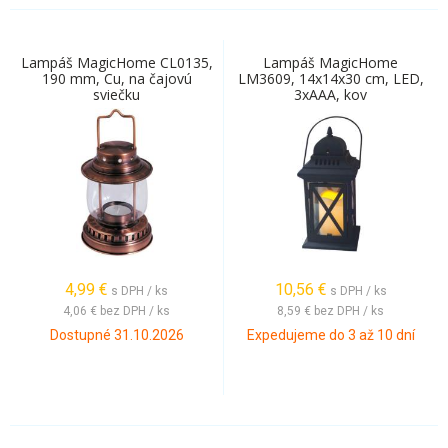
Lampáš MagicHome CL0135,
Lampáš MagicHome
190 mm, Cu, na čajovú
LM3609, 14x14x30 cm, LED,
sviečku
3xAAA, kov
4,99
€
10,56
€
s DPH / ks
s DPH / ks
4,06 €
bez DPH / ks
8,59 €
bez DPH / ks
Dostupné 31.10.2026
Expedujeme do 3 až 10 dní