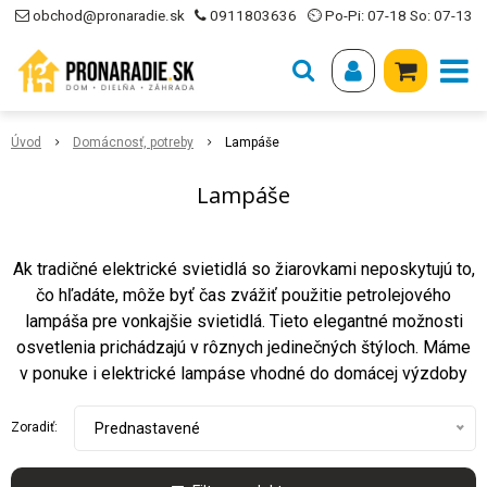
obchod@pronaradie.sk
0911803636
⏲ Po-Pi: 07-18 So: 07-13
Úvod
Domácnosť, potreby
Lampáše
Lampáše
Ak tradičné elektrické svietidlá so žiarovkami neposkytujú to,
čo hľadáte, môže byť čas zvážiť použitie petrolejového
lampáša pre vonkajšie svietidlá. Tieto elegantné možnosti
osvetlenia prichádzajú v rôznych jedinečných štýloch. Máme
v ponuke i elektrické lampáse vhodné do domácej výzdoby
Zoradiť:
Prednastavené