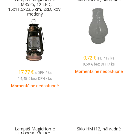
LM3525, 12 LED,
15x11,5x23,5 cm, 2xD, kov,
medený
0,72
€
s DPH / ks
0,59 €
bez DPH / ks
Momentálne nedostupné
17,77
€
s DPH / ks
14,45 €
bez DPH / ks
Momentálne nedostupné
Lampáš MagicHome
Sklo HM112, náhradné
LM3528, 15 LED,