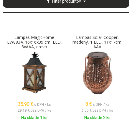
Filter produktov
Lampas MagicHome
Lampas Solar Cooper,
LW8834, 16x16x35 cm, LED,
medený, 1 LED, 11x17cm,
3xAAA, drevo
AAA
35,90
€
8
€
s DPH / ks
s DPH / ks
29,19 €
bez DPH / ks
6,50 €
bez DPH / ks
Na sklade 1 ks
Na sklade 2 ks