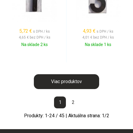
5,72
€
4,93
€
s DPH / ks
s DPH / ks
4,65 €
bez DPH / ks
4,01 €
bez DPH / ks
Na sklade 2 ks
Na sklade 1 ks
Viac produktov
1
2
Produkty:
1
-
24
/
45
| Aktuálna strana:
1
/
2