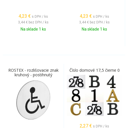
4,23
€
4,23
€
s DPH / ks
s DPH / ks
3,44 €
bez DPH / ks
3,44 €
bez DPH / ks
Na sklade 1 ks
Na sklade 1 ks
ROSTEX - rozlišovacie znak
Číslo domové 17,5 čierne 0
kruhový - postihnutý
2,27
€
s DPH / ks