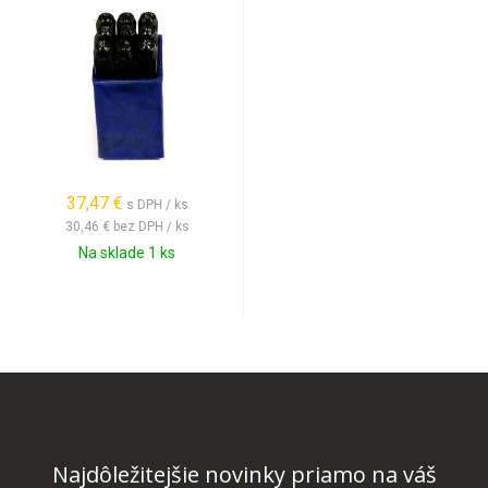
37,47 €
s DPH / ks
30,46 €
bez DPH / ks
Na sklade 1 ks
Najdôležitejšie novinky priamo na váš