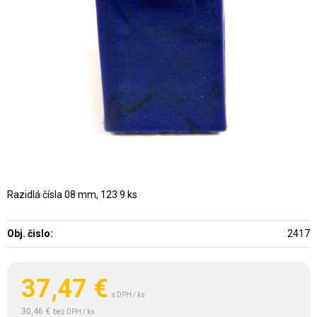
Razidlá čísla 08 mm, 123 9 ks
Obj. čislo:
2417
37,47
€
s DPH / ks
30,46 €
bez DPH / ks