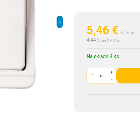
5,46
€
s DPH / ks
4,44 €
bez DPH / ks
Na sklade 4 ks
+
ks
-