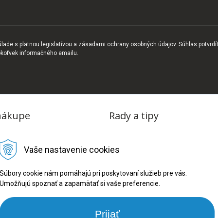
ade s platnou legislatívou a zásadami ochrany osobných údajov. Súhlas potvrdí
okoľvek informačného emailu.
nákupe
Rady a tipy
dmienky
Blog
Vaše nastavenie cookies
tba
oriadok
Súbory cookie nám pomáhajú pri poskytovaní služieb pre vás.
Umožňujú spoznať a zapamätať si vaše preferencie.
ru
ookies
Prijať