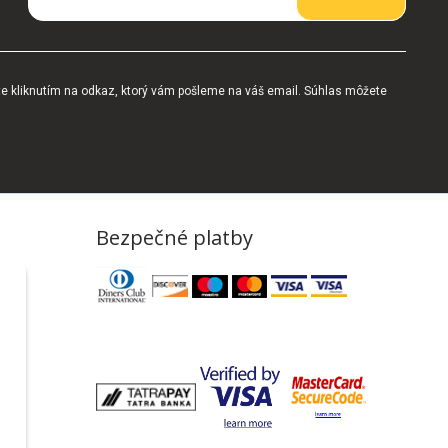
te kliknutím na odkaz, ktorý vám pošleme na váš email. Súhlas môžete
Bezpečné platby