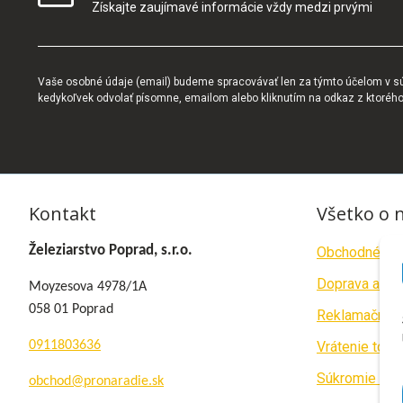
Získajte zaujímavé informácie vždy medzi prvými
Vaše osobné údaje (email) budeme spracovávať len za týmto účelom v súl
kedykoľvek odvolať písomne, emailom alebo kliknutím na odkaz z ktoréh
Kontakt
Všetko o 
Železiarstvo Poprad, s.r.o.
Obchodné po
Doprava a pla
Moyzesova 4978/1A
058 01 Poprad
Reklamačný p
0911803636
Vrátenie tova
Súkromie a c
obchod@pronaradie.sk