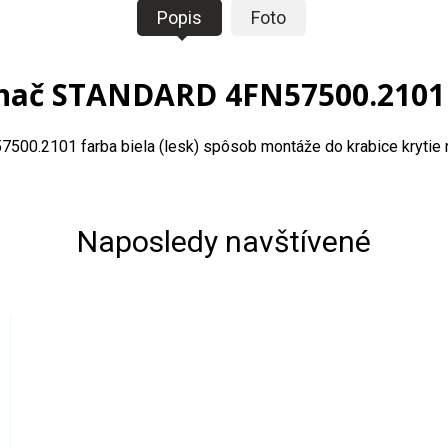
Popis
Foto
nač STANDARD 4FN57500.2101 
7500.2101 farba biela (lesk) spôsob montáže do krabice krytie n
Naposledy navštívené