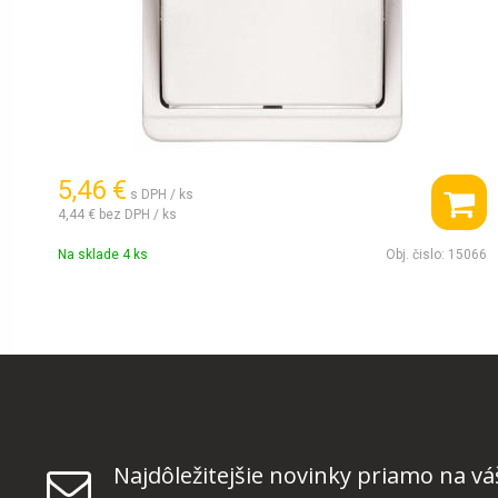
5,46 €
s DPH / ks
4,44 €
bez DPH / ks
Na sklade 4 ks
Obj. čislo:
15066
Najdôležitejšie novinky priamo na vá