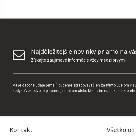
Najdôležitejšie novinky priamo na vá
Získajte zaujímavé informácie vždy medzi prvými
Vaše osobné údaje (email) budeme spracovávať len za týmto účelom v súl
kedykoľvek odvolať písomne, emailom alebo kliknutím na odkaz z ktoréh
Kontakt
Všetko o 