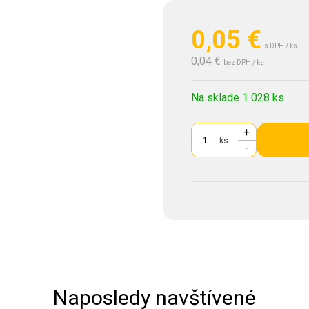
0,05
€
s DPH / ks
0,04 €
bez DPH / ks
Na sklade 1 028 ks
+
ks
-
Naposledy navštívené