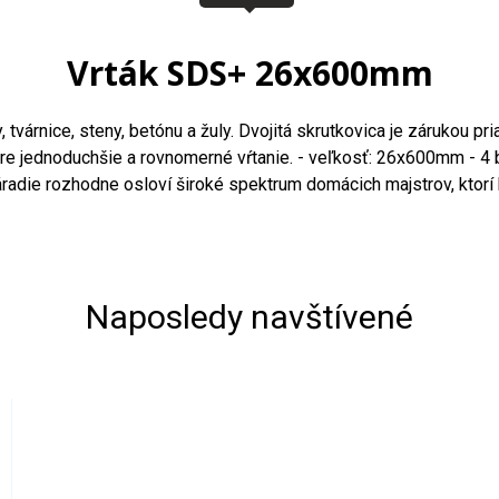
Vrták SDS+ 26x600mm
, tvárnice, steny, betónu a žuly. Dvojitá skrutkovica je zárukou
t pre jednoduchšie a rovnomerné vŕtanie. - veľkosť: 26x600mm -
áradie rozhodne osloví široké spektrum domácich majstrov, ktorí
Naposledy navštívené