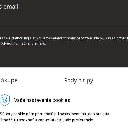
š email
ade s platnou legislatívou a zásadami ochrany osobných údajov. Súhlas potvrdí
okoľvek informačného emailu.
nákupe
Rady a tipy
dmienky
Blog
Vaše nastavenie cookies
tba
oriadok
Súbory cookie nám pomáhajú pri poskytovaní služieb pre vás.
Umožňujú spoznať a zapamätať si vaše preferencie.
ru