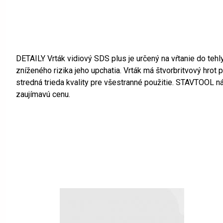
DETAILY Vrták vidiový SDS plus je určený na vŕtanie do tehly
zníženého rizika jeho upchatia. Vrták má štvorbritvový hro
stredná trieda kvality pre všestranné použitie. STAVTOOL n
zaujímavú cenu.