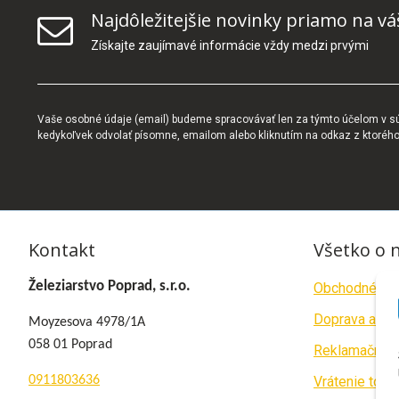
Najdôležitejšie novinky priamo na vá
Získajte zaujímavé informácie vždy medzi prvými
Vaše osobné údaje (email) budeme spracovávať len za týmto účelom v súl
kedykoľvek odvolať písomne, emailom alebo kliknutím na odkaz z ktoréh
Kontakt
Všetko o 
Železiarstvo Poprad, s.r.o.
Obchodné po
Doprava a pla
Moyzesova 4978/1A
058 01 Poprad
Reklamačný p
0911803636
Vrátenie tova