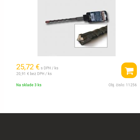
25,72 €
s DPH / ks
20,91 €
bez DPH / ks
Na sklade 3 ks
Obj. čislo:
11256