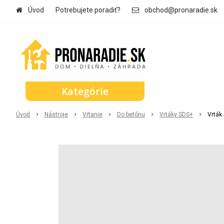
Úvod
Potrebujete poradiť?
obchod@pronaradie.sk
Kategórie
Úvod
Nástroje
Vŕtanie
Do betónu
Vrtáky SDS+
Vrtá