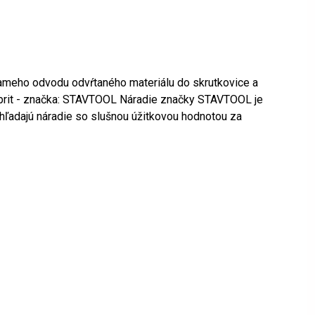
 priameho odvodu odvŕtaného materiálu do skrutkovice a
 4 brit - značka: STAVTOOL Náradie značky STAVTOOL je
 hľadajú náradie so slušnou úžitkovou hodnotou za