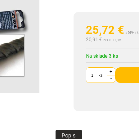
25,72
€
s DPH / k
20,91 €
bez DPH / ks
Na sklade 3 ks
+
ks
-
Popis