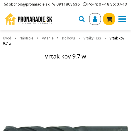
obchod@pronaradie.sk
0911803636
⏲ Po-Pi: 07-18 So: 07-13
Úvod
Nástroje
Vŕtanie
Do kovu
Vrtáky HSS
Vrtak kov
9,7 w
Vrtak kov 9,7 w