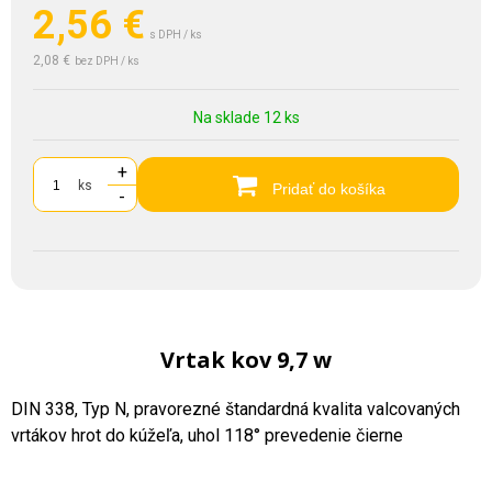
2,56
€
s DPH / ks
2,08 €
bez DPH / ks
Na sklade 12 ks
+
ks
Pridať do košíka
-
Vrtak kov 9,7 w
DIN 338, Typ N, pravorezné štandardná kvalita valcovaných
vrtákov hrot do kúžeľa, uhol 118° prevedenie čierne