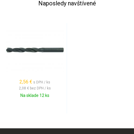
Naposledy navštívené
2,56 €
s DPH / ks
2,08 €
bez DPH / ks
Na sklade 12 ks