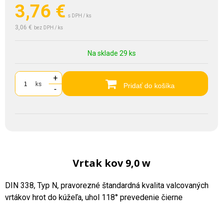
3,76
€
s DPH / ks
3,06 €
bez DPH / ks
Na sklade 29 ks
+
ks
Pridať do košíka
-
Vrtak kov 9,0 w
DIN 338, Typ N, pravorezné štandardná kvalita valcovaných
vrtákov hrot do kúžeľa, uhol 118° prevedenie čierne