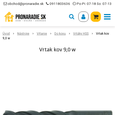
obchod@pronaradie.sk
0911803636
⏲ Po-Pi: 07-18 So: 07-13
Úvod
Nástroje
Vŕtanie
Do kovu
Vrtáky HSS
Vrtak kov
9,0 w
Vrtak kov 9,0 w