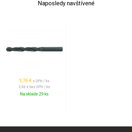
Naposledy navštívené
3,76 €
s DPH / ks
3,06 €
bez DPH / ks
Na sklade 29 ks