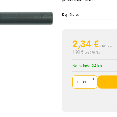
Obj. čislo:
2,34
€
s DPH / ks
1,90 €
bez DPH / ks
Na sklade 24 ks
+
ks
-