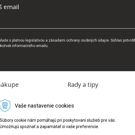
š email
ade s platnou legislatívou a zásadami ochrany osobných údajov. Súhlas potvrdí
okoľvek informačného emailu.
nákupe
Rady a tipy
dmienky
Blog
Vaše nastavenie cookies
tba
oriadok
Súbory cookie nám pomáhajú pri poskytovaní služieb pre vás.
Umožňujú spoznať a zapamätať si vaše preferencie.
ru