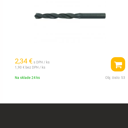
2,34 €
s DPH / ks
1,90 €
bez DPH / ks
Na sklade 24 ks
Obj. čislo:
53