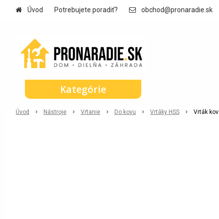
Úvod
Potrebujete poradiť?
obchod@pronaradie.sk
Kategórie
Úvod
Nástroje
Vŕtanie
Do kovu
Vrtáky HSS
Vrták kov