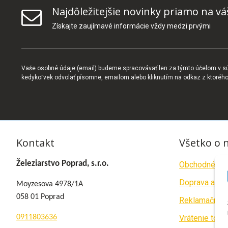
Najdôležitejšie novinky priamo na vá
Získajte zaujímavé informácie vždy medzi prvými
Vaše osobné údaje (email) budeme spracovávať len za týmto účelom v súl
kedykoľvek odvolať písomne, emailom alebo kliknutím na odkaz z ktoréh
Kontakt
Všetko o 
Železiarstvo Poprad, s.r.o.
Obchodné po
Doprava a pla
Moyzesova 4978/1A
058 01 Poprad
Reklamačný p
0911803636
Vrátenie tova