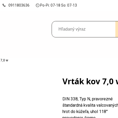
0911803636
⏲ Po-Pi: 07-18 So: 07-13
 7,0 w
Vrták kov 7,0
DIN 338, Typ N, pravorezné
štandardná kvalita valcovanýc
hrot do kúžeľa, uhol 118°
prevedenie čierne