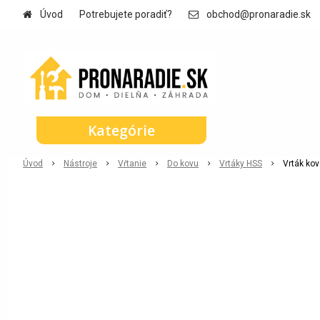
Úvod
Potrebujete poradiť?
obchod@pronaradie.sk
Kategórie
Úvod
Nástroje
Vŕtanie
Do kovu
Vrtáky HSS
Vrták kov