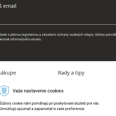
š email
ade s platnou legislatívou a zásadami ochrany osobných údajov. Súhlas potvrdí
okoľvek informačného emailu.
nákupe
Rady a tipy
dmienky
Blog
Vaše nastavenie cookies
tba
oriadok
Súbory cookie nám pomáhajú pri poskytovaní služieb pre vás.
Umožňujú spoznať a zapamätať si vaše preferencie.
ru