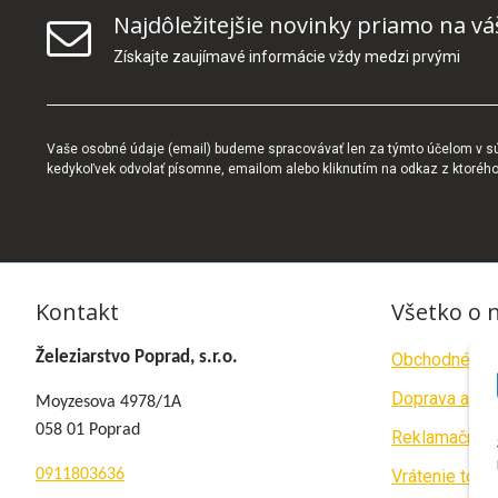
Najdôležitejšie novinky priamo na vá
Získajte zaujímavé informácie vždy medzi prvými
Vaše osobné údaje (email) budeme spracovávať len za týmto účelom v súl
kedykoľvek odvolať písomne, emailom alebo kliknutím na odkaz z ktoréh
Kontakt
Všetko o 
Železiarstvo Poprad, s.r.o.
Obchodné po
Doprava a pla
Moyzesova 4978/1A
058 01 Poprad
Reklamačný p
0911803636
Vrátenie tova