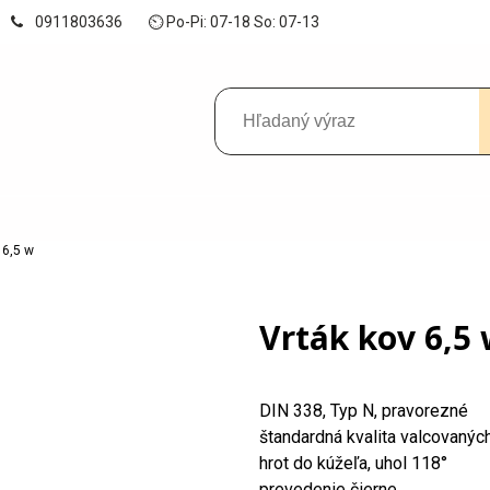
0911803636
⏲ Po-Pi: 07-18 So: 07-13
 6,5 w
Vrták kov 6,5
DIN 338, Typ N, pravorezné
štandardná kvalita valcovanýc
hrot do kúžeľa, uhol 118°
prevedenie čierne