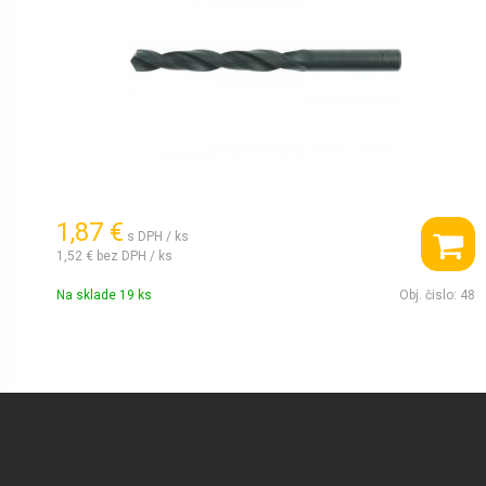
1,87 €
s DPH / ks
1,52 €
bez DPH / ks
Na sklade 19 ks
Obj. čislo:
48