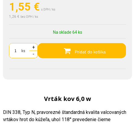
1,55
€
s DPH / ks
1,26 €
bez DPH / ks
Na sklade 64 ks
+
ks
Pridať do košíka
-
Vrták kov 6,0 w
DIN 338, Typ N, pravorezné štandardná kvalita valcovaných
vrtákov hrot do kúžeľa, uhol 118° prevedenie čierne