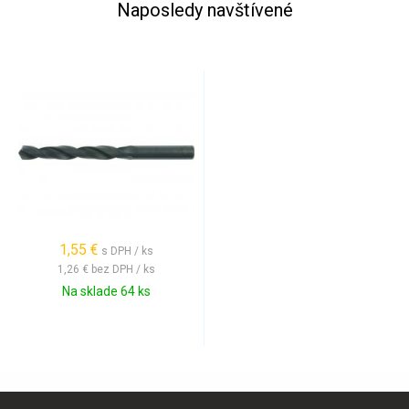
Naposledy navštívené
1,55 €
s DPH / ks
1,26 €
bez DPH / ks
Na sklade 64 ks