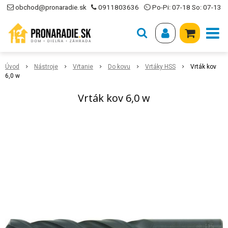
obchod@pronaradie.sk
0911803636
⏲ Po-Pi: 07-18 So: 07-13
Úvod
Nástroje
Vŕtanie
Do kovu
Vrtáky HSS
Vrták kov
6,0 w
Vrták kov 6,0 w