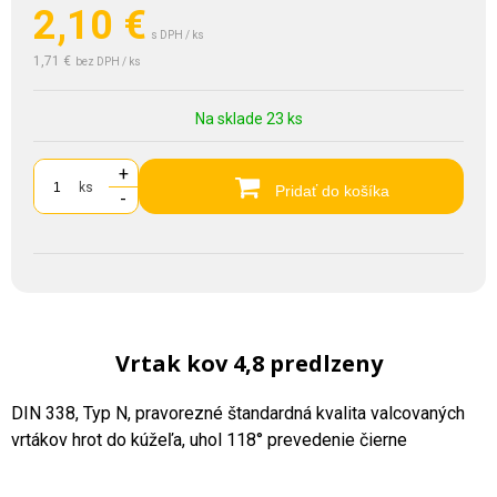
2,10
€
s DPH / ks
1,71 €
bez DPH / ks
Na sklade 23 ks
+
ks
Pridať do košíka
-
Vrtak kov 4,8 predlzeny
DIN 338, Typ N, pravorezné štandardná kvalita valcovaných
vrtákov hrot do kúžeľa, uhol 118° prevedenie čierne