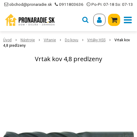
obchod@pronaradie.sk
0911803636
⏲ Po-Pi: 07-18 So: 07-13
Úvod
Nástroje
Vŕtanie
Do kovu
Vrtáky HSS
Vrtak kov
4,8 predlzeny
Vrtak kov 4,8 predlzeny