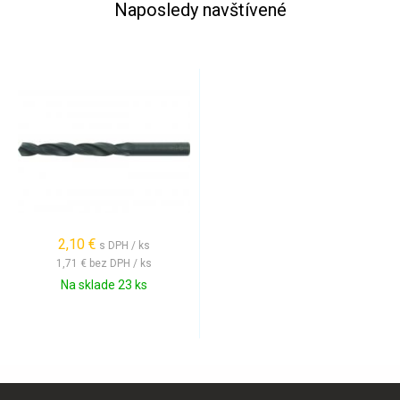
Naposledy navštívené
2,10 €
s DPH / ks
1,71 €
bez DPH / ks
Na sklade 23 ks