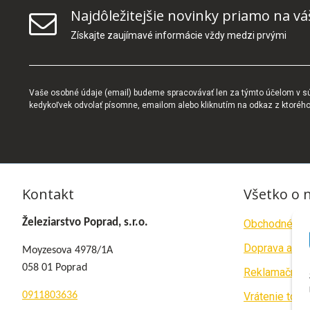
Najdôležitejšie novinky priamo na vá
Získajte zaujímavé informácie vždy medzi prvými
Vaše osobné údaje (email) budeme spracovávať len za týmto účelom v súl
kedykoľvek odvolať písomne, emailom alebo kliknutím na odkaz z ktoréh
Kontakt
Všetko o 
Železiarstvo Poprad, s.r.o.
Obchodné po
Doprava a pla
Moyzesova 4978/1A
058 01 Poprad
Reklamačný p
0911803636
Vrátenie tova