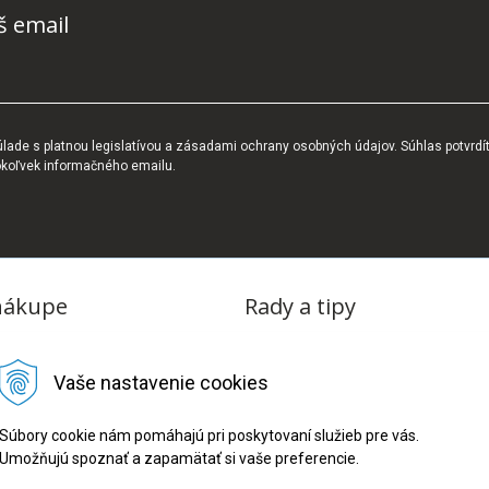
š email
ade s platnou legislatívou a zásadami ochrany osobných údajov. Súhlas potvrdí
okoľvek informačného emailu.
nákupe
Rady a tipy
dmienky
Blog
Vaše nastavenie cookies
tba
oriadok
Súbory cookie nám pomáhajú pri poskytovaní služieb pre vás.
Umožňujú spoznať a zapamätať si vaše preferencie.
ru