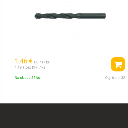
1,46 €
s DPH / ks
1,19 €
bez DPH / ks
Na sklade 52 ks
Obj. čislo:
32