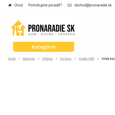
Úvod
Potrebujete poradiť?
obchod@pronaradie.sk
Kategórie
Úvod
Nástroje
Vŕtanie
Do kovu
Vrtáky HSS
Vrtak kov