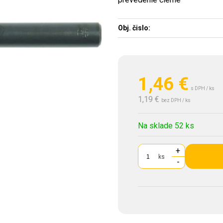
Obj. čislo:
1,46
€
s DPH / ks
1,19 €
bez DPH / ks
Na sklade 52 ks
+
ks
-