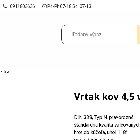
0911803636
⏲ Po-Pi: 07-18 So: 07-13
 4,5 w
Vrtak kov 4,5
DIN 338, Typ N, pravorezné
štandardná kvalita valcovanýc
hrot do kúžeľa, uhol 118°
prevedenie čierne