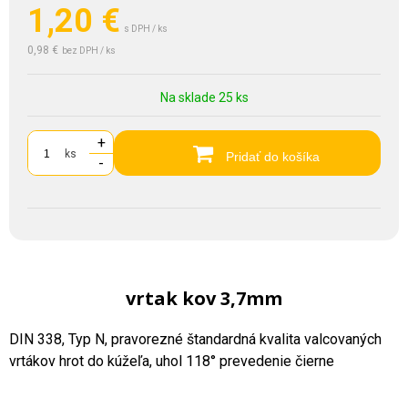
1,20
€
s DPH / ks
0,98 €
bez DPH / ks
Na sklade 25 ks
+
ks
Pridať do košíka
-
vrtak kov 3,7mm
DIN 338, Typ N, pravorezné štandardná kvalita valcovaných
vrtákov hrot do kúžeľa, uhol 118° prevedenie čierne