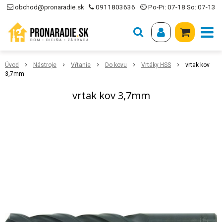
obchod@pronaradie.sk
0911803636
⏲ Po-Pi: 07-18 So: 07-13
Úvod
Nástroje
Vŕtanie
Do kovu
Vrtáky HSS
vrtak kov
3,7mm
vrtak kov 3,7mm