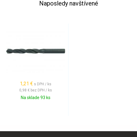
Naposledy navštívené
1,21 €
s DPH / ks
0,98 €
bez DPH / ks
Na sklade 93 ks