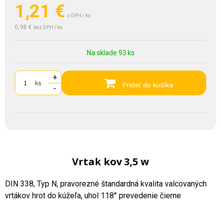
1,21
€
s DPH / ks
0,98 €
bez DPH / ks
Na sklade 93 ks
+
ks
Pridať do košíka
-
Vrtak kov 3,5 w
DIN 338, Typ N, pravorezné štandardná kvalita valcovaných
vrtákov hrot do kúžeľa, uhol 118° prevedenie čierne