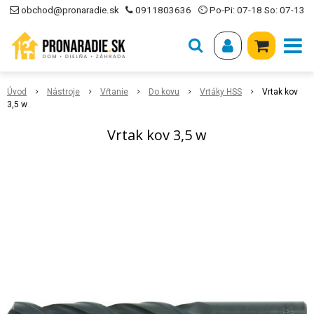
obchod@pronaradie.sk
0911803636
⏲ Po-Pi: 07-18 So: 07-13
Úvod
Nástroje
Vŕtanie
Do kovu
Vrtáky HSS
Vrtak kov
3,5 w
Vrtak kov 3,5 w