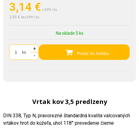
3,14
€
s DPH / ks
2,55 €
bez DPH / ks
Na sklade 5 ks
+
ks
Pridať do košíka
-
Vrtak kov 3,5 predlzeny
DIN 338, Typ N, pravorezné štandardná kvalita valcovaných
vrtákov hrot do kúžeľa, uhol 118° prevedenie čierne