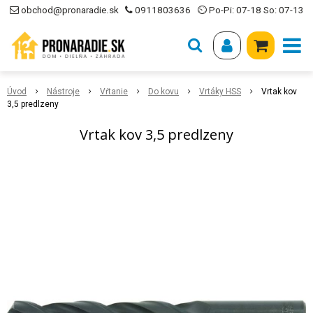
obchod@pronaradie.sk
0911803636
⏲ Po-Pi: 07-18 So: 07-13
Úvod
Nástroje
Vŕtanie
Do kovu
Vrtáky HSS
Vrtak kov
3,5 predlzeny
Vrtak kov 3,5 predlzeny