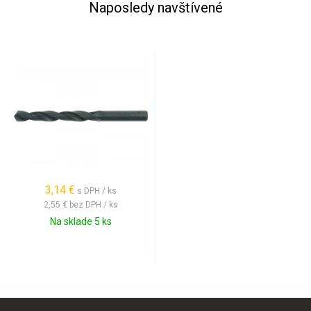
Naposledy navštívené
3,14 €
s DPH / ks
2,55 €
bez DPH / ks
Na sklade 5 ks