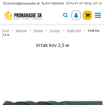
obchod@pronaradie.sk
0911803636
⏲ Po-Pi: 07-18 So: 07-13
Úvod
Nástroje
Vŕtanie
Do kovu
Vrtáky HSS
Vrtak kov
2,5 w
Vrtak kov 2,5 w