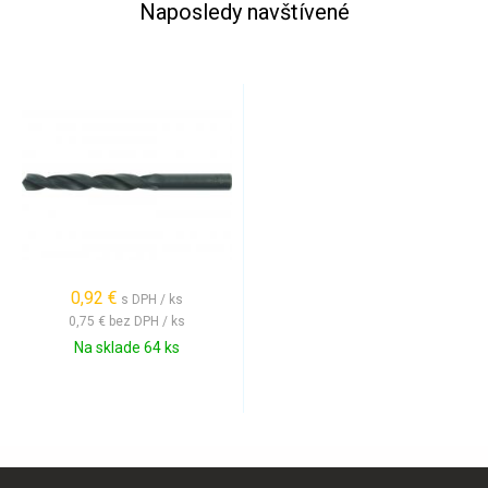
Naposledy navštívené
0,92 €
s DPH / ks
0,75 €
bez DPH / ks
Na sklade 64 ks