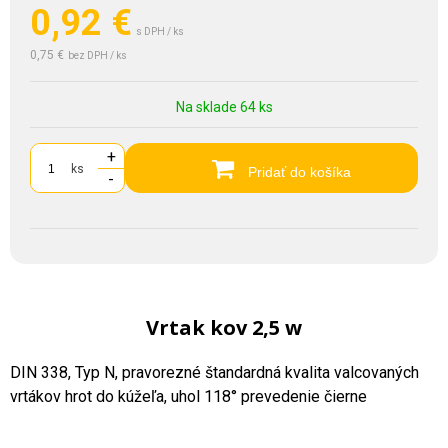
0,92
€
s DPH / ks
0,75 €
bez DPH / ks
Na sklade 64 ks
+
ks
Pridať do košíka
-
Vrtak kov 2,5 w
DIN 338, Typ N, pravorezné štandardná kvalita valcovaných
vrtákov hrot do kúžeľa, uhol 118° prevedenie čierne