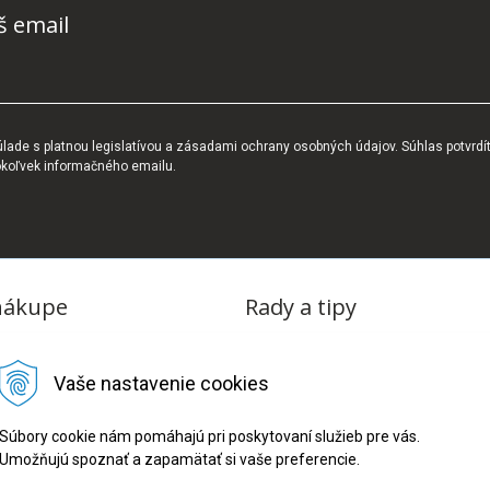
š email
ade s platnou legislatívou a zásadami ochrany osobných údajov. Súhlas potvrdí
okoľvek informačného emailu.
nákupe
Rady a tipy
dmienky
Blog
Vaše nastavenie cookies
tba
oriadok
Súbory cookie nám pomáhajú pri poskytovaní služieb pre vás.
Umožňujú spoznať a zapamätať si vaše preferencie.
ru