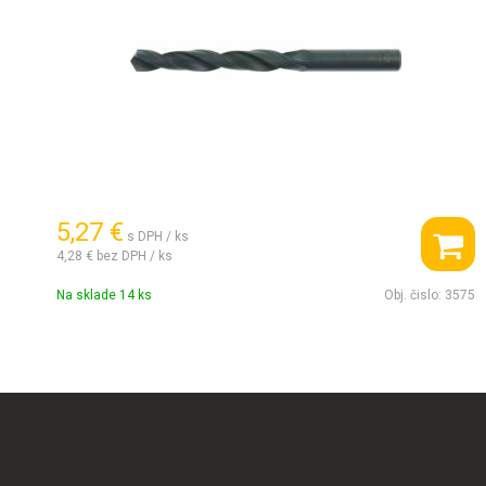
5,27 €
s DPH / ks
4,28 €
bez DPH / ks
Na sklade 14 ks
Obj. čislo:
3575