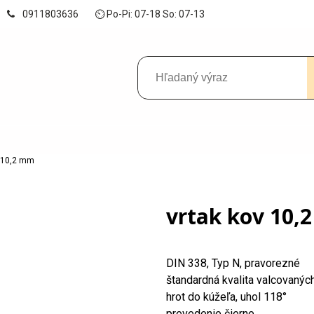
0911803636
⏲ Po-Pi: 07-18 So: 07-13
v 10,2 mm
vrtak kov 10,
DIN 338, Typ N, pravorezné
štandardná kvalita valcovanýc
hrot do kúžeľa, uhol 118°
prevedenie čierne