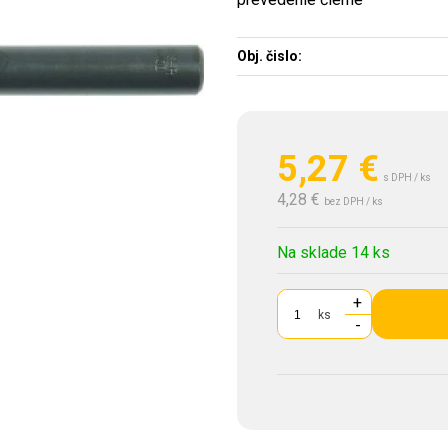
Obj. čislo:
5,27
€
s DPH / ks
4,28 €
bez DPH / ks
Na sklade 14 ks
+
ks
-