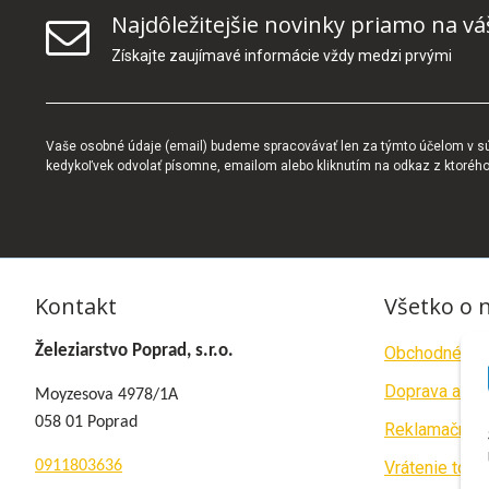
Najdôležitejšie novinky priamo na vá
Získajte zaujímavé informácie vždy medzi prvými
Vaše osobné údaje (email) budeme spracovávať len za týmto účelom v súl
kedykoľvek odvolať písomne, emailom alebo kliknutím na odkaz z ktoréh
Kontakt
Všetko o 
Železiarstvo Poprad, s.r.o.
Obchodné po
Doprava a pla
Moyzesova 4978/1A
058 01 Poprad
Reklamačný p
0911803636
Vrátenie tova