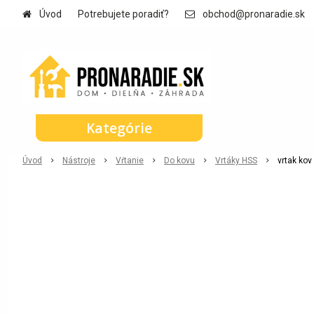
Úvod
Potrebujete poradiť?
obchod@pronaradie.sk
Kategórie
Úvod
Nástroje
Vŕtanie
Do kovu
Vrtáky HSS
vrtak ko