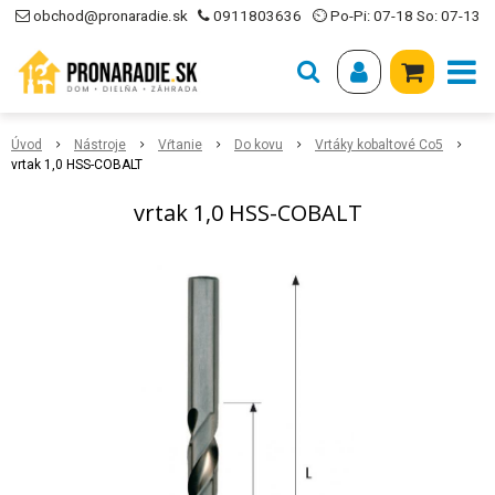
obchod@pronaradie.sk
0911803636
⏲ Po-Pi: 07-18 So: 07-13
Úvod
Nástroje
Vŕtanie
Do kovu
Vrtáky kobaltové Co5
vrtak 1,0 HSS-COBALT
vrtak 1,0 HSS-COBALT