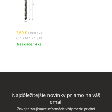
2,60 €
s DPH / ks
2,11 €
bez DPH / ks
Na sklade 14 ks
Najdôležitejšie novinky priamo na váš
email
Získajte zaujímavé informácie vždy medzi prvými