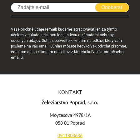
Odoberať
Vaše osobné údaje (email) budeme spracovávať len za týmto
účelom v súlade s platnou legislatívou a zásadami ochrany
osobných údajov. Súhlas potvrdíte kliknutím na odkaz, ktorý vám
pošleme na váš email. Súhlas môžete kedykoľvek odvolať písomne,
emailom alebo kliknutím na odkaz z ktoréhokoľvek informačného
emailu.
KONTAKT
Železiarstvo Poprad, s.r.o.
Moyzesova 4978/1A
058 01 Poprad
0911803636