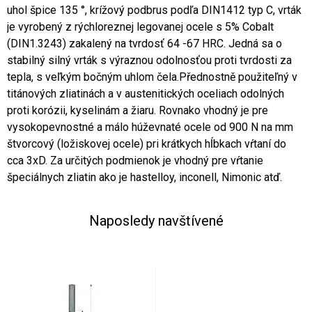
uhol špice 135 °, krížový podbrus podľa DIN1412 typ C, vrták
je vyrobený z rýchloreznej legovanej ocele s 5% Cobalt
(DIN1.3243) zakalený na tvrdosť 64 -67 HRC. Jedná sa o
stabilný silný vrták s výraznou odolnosťou proti tvrdosti za
tepla, s veľkým bočným uhlom čela.Přednostně použiteľný v
titánových zliatinách a v austenitických oceliach odolných
proti korózii, kyselinám a žiaru. Rovnako vhodný je pre
vysokopevnostné a málo húževnaté ocele od 900 N na mm
štvorcový (ložiskovej ocele) pri krátkych hĺbkach vŕtaní do
cca 3xD. Za určitých podmienok je vhodný pre vŕtanie
špeciálnych zliatin ako je hastelloy, inconell, Nimonic atď.
Naposledy navštívené