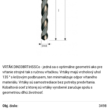
VRTÁK DIN338RTiHSSCo - jedná sa o optimálne geometrii ako pre
vŕtanie strojné tak s ručnou vŕtačkou. Vrtáky majú vrcholový uhol
135 ° s krížovým podbrusem, ten minimalizuje odpor vŕtaného
materiálu. Vrtáky sú samostrediace bez potreby predvŕtania.
Kobaltová oceľ z ktorej sú vrtáky vyrobené zaručuje spolu s
geometriou dlhú životnosť.
Obj. čislo:
3498