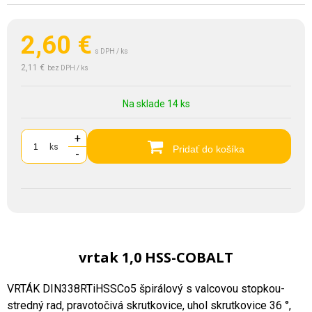
2,60
€
s DPH / ks
2,11 €
bez DPH / ks
Na sklade 14 ks
+
ks
Pridať do košíka
-
vrtak 1,0 HSS-COBALT
VRTÁK DIN338RTiHSSCo5 špirálový s valcovou stopkou-
stredný rad, pravotočivá skrutkovice, uhol skrutkovice 36 °,