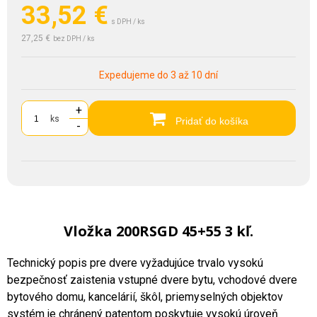
33,52
€
s DPH / ks
27,25 €
bez DPH / ks
Expedujeme do 3 až 10 dní
+
ks
Pridať do košíka
-
Vložka 200RSGD 45+55 3 kľ.
Technický popis pre dvere vyžadujúce trvalo vysokú
bezpečnosť zaistenia vstupné dvere bytu, vchodové dvere
bytového domu, kancelárií, škôl, priemyselných objektov
systém je chránený patentom poskytuje vysokú úroveň