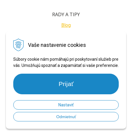
RADY A TIPY
Blog
BEZPEČNÉ PLATBY
Vaše nastavenie cookies
Súbory cookie nám pomáhajú pri poskytovaní služieb pre
vás. Umožňujú spoznať a zapamätať si vaše preferencie.
Prijať
Nastaviť
© 2026 PRONARADIE.SK •
NextShop
&
e-shop Pohoda Connector
by
NextCom
Odmietnuť
s.r.o.