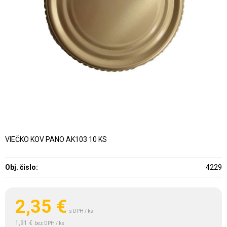
VIEČKO KOV PANO AK103 10 KS
Obj. čislo:
4229
2,35
€
s DPH / ks
1,91 €
bez DPH / ks