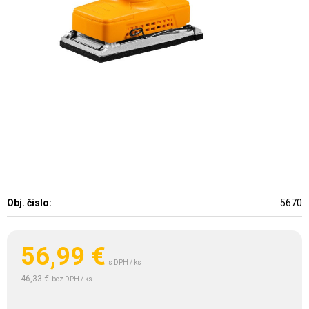
Obj. čislo:
5670
56,99
€
s DPH / ks
46,33 €
bez DPH / ks