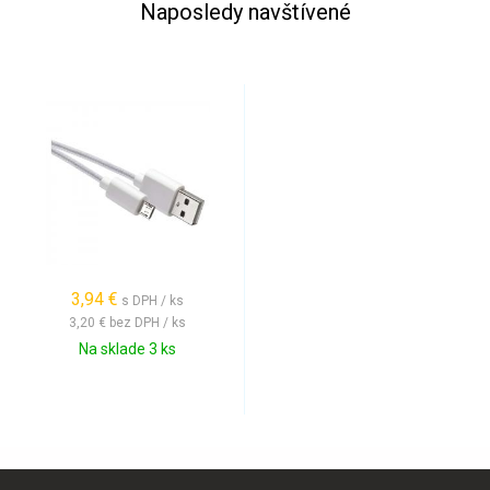
Naposledy navštívené
3,94 €
s DPH / ks
3,20 €
bez DPH / ks
Na sklade 3 ks