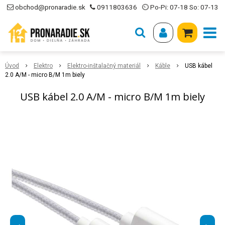
obchod@pronaradie.sk
0911803636
⏲ Po-Pi: 07-18 So: 07-13
Úvod
Elektro
Elektro-inštalačný materiál
Káble
USB kábel
2.0 A/M - micro B/M 1m biely
USB kábel 2.0 A/M - micro B/M 1m biely