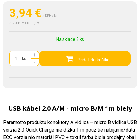
3,94
€
s DPH / ks
3,20 €
bez DPH / ks
Na sklade 3 ks
+
ks
Pridať do košíka
-
USB kábel 2.0 A/M - micro B/M 1m biely
Parametre produktu konektory A vidlica – micro B vidlica USB
verzia 2.0 Quick Charge nie dĺžka 1 m použitie nabíjanie/dáta
ECO verzia nie materiál PVC + textil farba biela predajný obal