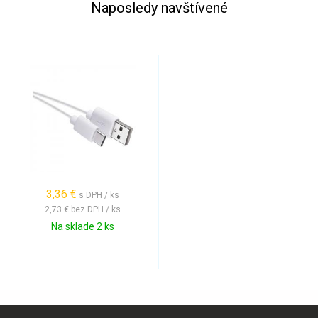
Naposledy navštívené
3,36 €
s DPH / ks
2,73 €
bez DPH / ks
Na sklade 2 ks