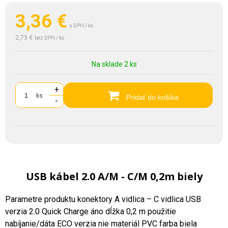
3,36
€
s DPH / ks
2,73 €
bez DPH / ks
Na sklade 2 ks
+
ks
Pridať do košíka
-
USB kábel 2.0 A/M - C/M 0,2m biely
Parametre produktu konektory A vidlica – C vidlica USB
verzia 2.0 Quick Charge áno dĺžka 0,2 m použitie
nabíjanie/dáta ECO verzia nie materiál PVC farba biela