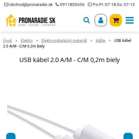
obchod@pronaradie.sk
0911803636
⏲ Po-Pi: 07-18 So: 07-13
Úvod
Elektro
Elektro-inštalačný materiál
Káble
USB kábel
2.0 A/M - C/M 0,2m biely
USB kábel 2.0 A/M - C/M 0,2m biely