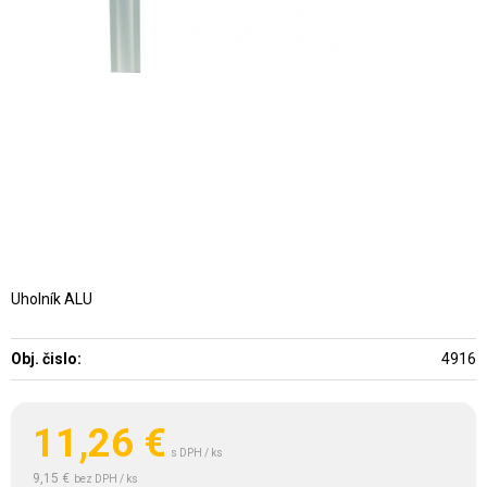
Uholník ALU
Obj. čislo:
4916
11,26
€
s DPH / ks
9,15 €
bez DPH / ks