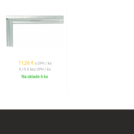
11,26 €
s DPH / ks
9,15 €
bez DPH / ks
Na sklade 6 ks