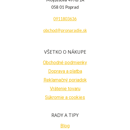
Moyzesova 4978/1A
058 01 Poprad
0911803636
obchod@pronaradie.sk
VŠETKO O NÁKUPE
Obchodné podmienky
Doprava a platba
Reklamačný poriadok
Vrátenie tovaru
Súkromie a cookies
RADY A TIPY
Blog