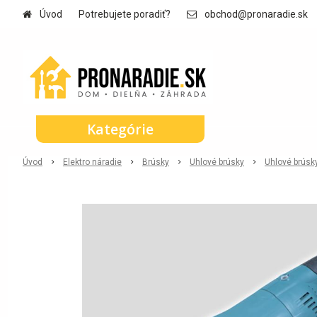
Úvod
Potrebujete poradiť?
obchod@pronaradie.sk
Kategórie
Úvod
Elektro náradie
Brúsky
Uhlové brúsky
Uhlové brús