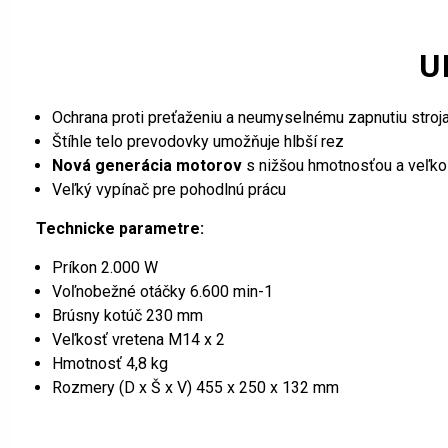
U
Ochrana proti preťaženiu a neumyselnému zapnutiu stroj
Štíhle telo prevodovky umožňuje hlbší rez
Nová generácia motorov
s nižšou hmotnosťou a veľk
Veľký vypínač pre pohodlnú prácu
Technicke parametre:
Príkon 2.000 W
Voľnobežné otáčky 6.600 min-1
Brúsny kotúč 230 mm
Veľkosť vretena M14 x 2
Hmotnosť 4,8 kg
Rozmery (D x Š x V) 455 x 250 x 132 mm