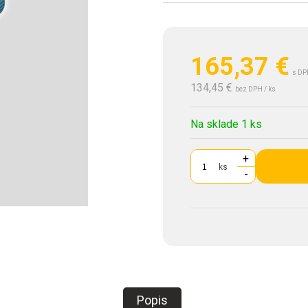
165,37
€
s DP
134,45 €
bez DPH / ks
Na sklade 1 ks
+
ks
-
Popis