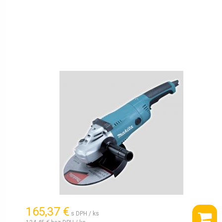
165,37 €
s DPH / ks