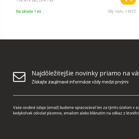
134,45 €
bez DPH / ks
Na sklade 1 ks
Obj. čislo:
13972
Najdôležitejšie novinky priamo na vá
Získajte zaujímavé informácie vždy medzi prvými
Vaše osobné údaje (email) budeme spracovávať len za týmto účelom v súl
kedykoľvek odvolať písomne, emailom alebo kliknutím na odkaz z ktoréh