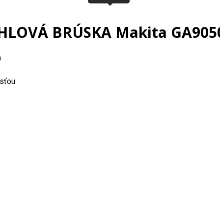
HLOVÁ BRÚSKA Makita GA905
a
osťou