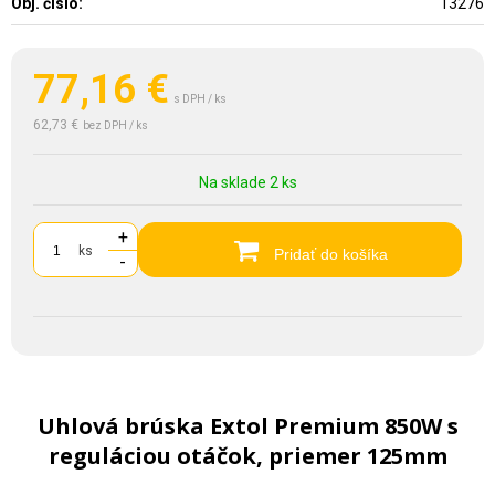
Obj. čislo:
13276
77,16
€
s DPH / ks
62,73 €
bez DPH / ks
Na sklade 2 ks
+
ks
Pridať do košíka
-
Uhlová brúska Extol Premium 850W s
reguláciou otáčok, priemer 125mm