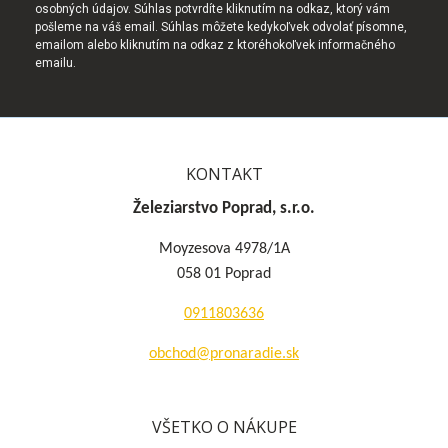
osobných údajov. Súhlas potvrdíte kliknutím na odkaz, ktorý vám
pošleme na váš email. Súhlas môžete kedykoľvek odvolať písomne,
emailom alebo kliknutím na odkaz z ktoréhokoľvek informačného
emailu.
KONTAKT
Železiarstvo Poprad, s.r.o.
Moyzesova 4978/1A
058 01 Poprad
0911803636
obchod@pronaradie.sk
VŠETKO O NÁKUPE