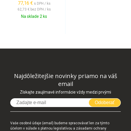
77,16 €
s DPH / ks
62,73 €
bez DPH / ks
Na sklade 2 ks
Najdôležitejšie novinky priamo na váš
email
Získajte zaujímavé informácie vždy medzi prvými
Odoberať
Vaše osobné údaje (email) budeme spracovávať len za týmto
účelom v súlade s platnou legislatívou a zásadami ochrany