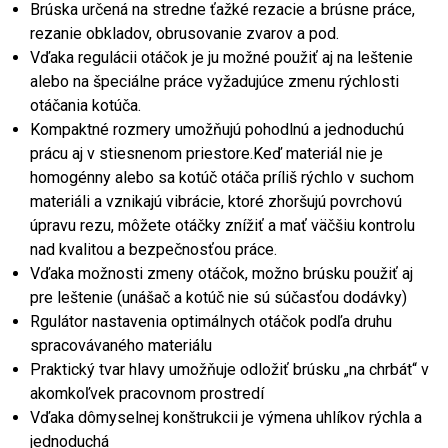
Brúska určená na stredne ťažké rezacie a brúsne práce,
rezanie obkladov, obrusovanie zvarov a pod.
Vďaka regulácii otáčok je ju možné použiť aj na leštenie
alebo na špeciálne práce vyžadujúce zmenu rýchlosti
otáčania kotúča.
Kompaktné rozmery umožňujú pohodlnú a jednoduchú
prácu aj v stiesnenom priestore.Keď materiál nie je
homogénny alebo sa kotúč otáča príliš rýchlo v suchom
materiáli a vznikajú vibrácie, ktoré zhoršujú povrchovú
úpravu rezu, môžete otáčky znížiť a mať väčšiu kontrolu
nad kvalitou a bezpečnosťou práce.
Vďaka možnosti zmeny otáčok, možno brúsku použiť aj
pre leštenie (unášač a kotúč nie sú súčasťou dodávky)
Rgulátor nastavenia optimálnych otáčok podľa druhu
spracovávaného materiálu
Praktický tvar hlavy umožňuje odložiť brúsku „na chrbát“ v
akomkoľvek pracovnom prostredí
Vďaka dômyselnej konštrukcii je výmena uhlíkov rýchla a
jednoduchá