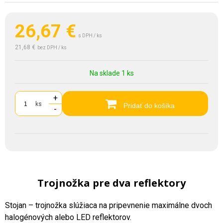
26,67
€
s DPH / ks
21,68 €
bez DPH / ks
Na sklade 1 ks
+
ks
Pridať do košíka
-
Trojnožka pre dva reflektory
Stojan – trojnožka slúžiaca na pripevnenie maximálne dvoch
halogénových alebo LED reflektorov.