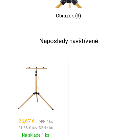
Obrázok (3)
Naposledy navštívené
26,67 €
s DPH / ks
21,68 €
bez DPH / ks
Na sklade 1 ks