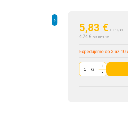
5,83
€
s DPH / ks
4,74 €
bez DPH / ks
Expedujeme do 3 až 10 
+
ks
-