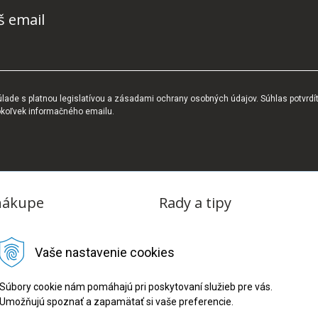
š email
ade s platnou legislatívou a zásadami ochrany osobných údajov. Súhlas potvrdí
okoľvek informačného emailu.
nákupe
Rady a tipy
dmienky
Blog
Vaše nastavenie cookies
tba
oriadok
Súbory cookie nám pomáhajú pri poskytovaní služieb pre vás.
Umožňujú spoznať a zapamätať si vaše preferencie.
ru