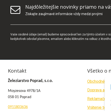
Najdôležitejšie novinky priamo na vá
Získajte zaujímavé informácie vždy medzi prvými
Vaše osobné údaje (email) budeme spracovávať len za týmto účelom v súl
kedykoľvek odvolať písomne, emailom alebo kliknutím na odkaz z ktoréh
Kontakt
Všetko o 
Železiarstvo Poprad, s.r.o.
Obchodné po
Doprava a pla
Moyzesova 4978/1A
058 01 Poprad
Reklamačný p
0911803636
Vrátenie tova