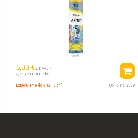
5,83 €
s DPH / ks
4,74 €
bez DPH / ks
Expedujeme do 3 až 10 dní
Obj. čislo:
2859