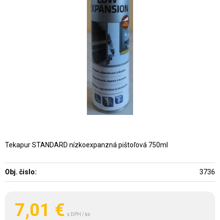
Tekapur STANDARD nízkoexpanzná pištoľová 750ml
Obj. čislo:
3736
7,01
€
s DPH / ks