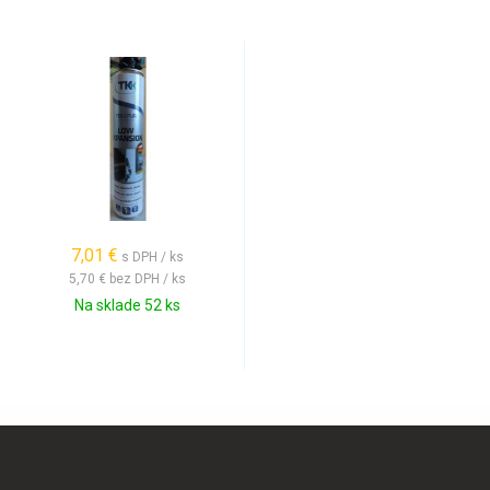
7,01 €
s DPH / ks
5,70 €
bez DPH / ks
Na sklade 52 ks