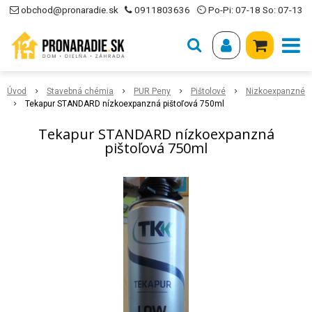
obchod@pronaradie.sk
0911803636
⏲ Po-Pi: 07-18 So: 07-13
Úvod
Stavebná chémia
PUR Peny
Pištolové
Nizkoexpanzné
Tekapur STANDARD nízkoexpanzná pištoľová 750ml
Tekapur STANDARD nízkoexpanzná
pištoľová 750ml