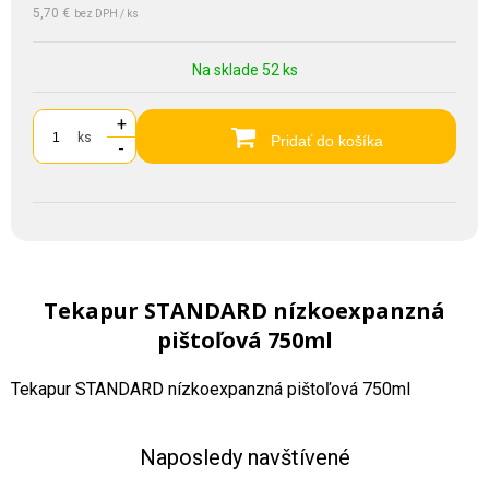
5,70 €
bez DPH / ks
Na sklade 52 ks
+
ks
Pridať do košíka
-
Tekapur STANDARD nízkoexpanzná
pištoľová 750ml
Tekapur STANDARD nízkoexpanzná pištoľová 750ml
Naposledy navštívené