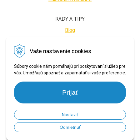
RADY A TIPY
Blog
BEZPEČNÉ PLATBY
Vaše nastavenie cookies
Súbory cookie nám pomáhajú pri poskytovaní služieb pre
vás. Umožňujú spoznať a zapamätať si vaše preferencie.
Prijať
Nastaviť
© 2026 PRONARADIE.SK •
NextShop
&
e-shop Pohoda Connector
by
NextCom
Odmietnuť
s.r.o.