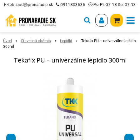
obchod@pronaradie.sk
0911803636
⏲ Po-Pi: 07-18 So: 07-13
Úvod
Stavebná chémia
Lepidlá
Tekafix PU – univerzálne lepidlo
300ml
Tekafix PU – univerzálne lepidlo 300ml