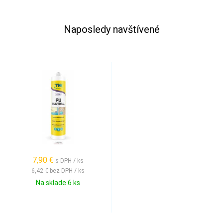
Naposledy navštívené
7,90 €
s DPH / ks
6,42 €
bez DPH / ks
Na sklade 6 ks