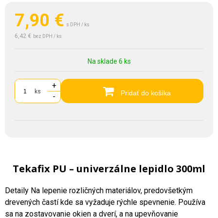
7,90
€
s DPH / ks
6,42 €
bez DPH / ks
Na sklade 6 ks
+
ks
Pridať do košíka
-
Tekafix PU – univerzálne lepidlo 300ml
Detaily Na lepenie rozličných materiálov, predovšetkým
drevených častí kde sa vyžaduje rýchle spevnenie. Používa
sa na zostavovanie okien a dverí, a na upevňovanie