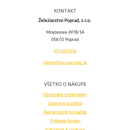
KONTAKT
Železiarstvo Poprad, s.r.o.
Moyzesova 4978/1A
058 01 Poprad
0911803636
obchod@pronaradie.sk
VŠETKO O NÁKUPE
Obchodné podmienky
Doprava a platba
Reklamačný poriadok
Vrátenie tovaru
Súkromie a cookies