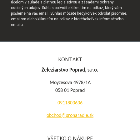
účelom v súlade s platnou legislatívou a zásadami ochrany
osobných údajov. Súhlas potvrdíte kliknutím na odkaz, ktorý vám
pošleme na váš email. Súhlas môžete kedykoľvek odvolať písomne,
emailom alebo kliknutím na odkaz z ktoréhokoľvek informačného
emailu.
KONTAKT
Železiarstvo Poprad, s.r.o.
Moyzesova 4978/1A
058 01 Poprad
0911803636
obchod@pronaradie.sk
VŠETKO O NÁKUPE