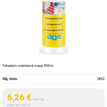
Tekadom vodotesná masa 300ml
Obj. čislo:
2842
6,26
€
s DPH / ks
5,09 €
bez DPH / ks