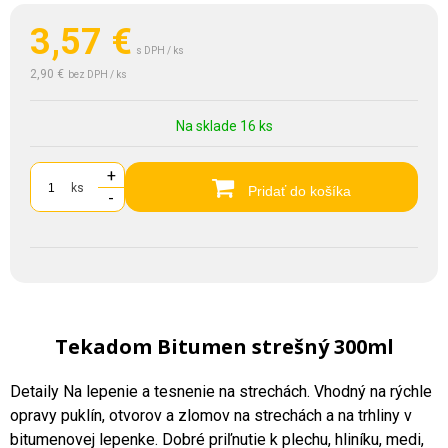
3,57
€
s DPH / ks
2,90 €
bez DPH / ks
Na sklade 16 ks
+
ks
Pridať do košíka
-
Tekadom Bitumen strešný 300ml
Detaily Na lepenie a tesnenie na strechách. Vhodný na rýchle
opravy puklín, otvorov a zlomov na strechách a na trhliny v
bitumenovej lepenke. Dobré priľnutie k plechu, hliníku, medi,