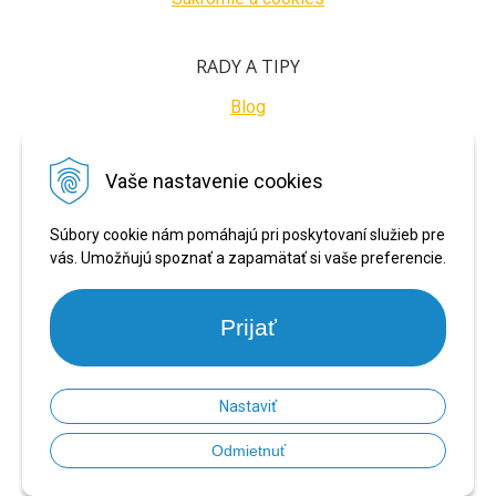
RADY A TIPY
Blog
BEZPEČNÉ PLATBY
Vaše nastavenie cookies
Súbory cookie nám pomáhajú pri poskytovaní služieb pre
vás. Umožňujú spoznať a zapamätať si vaše preferencie.
Prijať
Nastaviť
© 2026 PRONARADIE.SK •
NextShop
&
e-shop Pohoda Connector
by
NextCom
Odmietnuť
s.r.o.