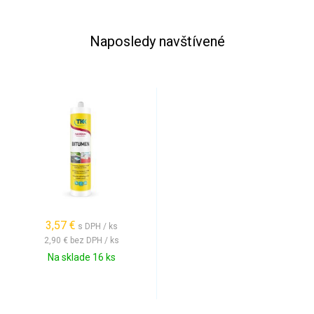
Naposledy navštívené
3,57 €
s DPH / ks
2,90 €
bez DPH / ks
Na sklade 16 ks