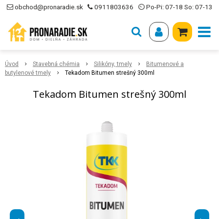
obchod@pronaradie.sk
0911803636
⏲ Po-Pi: 07-18 So: 07-13
Úvod
Stavebná chémia
Silikóny, tmely
Bitumenové a
butylenové tmely
Tekadom Bitumen strešný 300ml
Tekadom Bitumen strešný 300ml