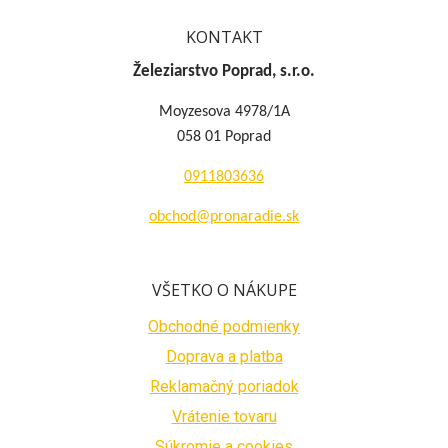
KONTAKT
Železiarstvo Poprad, s.r.o.
Moyzesova 4978/1A
058 01 Poprad
0911803636
obchod@pronaradie.sk
VŠETKO O NÁKUPE
Obchodné podmienky
Doprava a platba
Reklamačný poriadok
Vrátenie tovaru
Súkromie a cookies