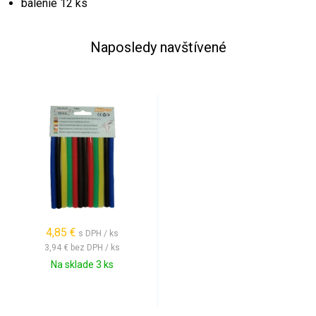
balenie 12 ks
Naposledy navštívené
4,85 €
s DPH / ks
3,94 €
bez DPH / ks
Na sklade 3 ks