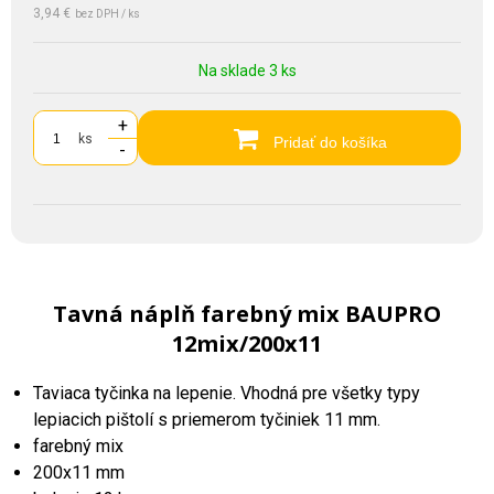
3,94 €
bez DPH / ks
Na sklade 3 ks
+
ks
Pridať do košíka
-
Tavná náplň farebný mix BAUPRO
12mix/200x11
Taviaca tyčinka na lepenie. Vhodná pre všetky typy
lepiacich pištolí s priemerom tyčiniek 11 mm.
farebný mix
200x11 mm