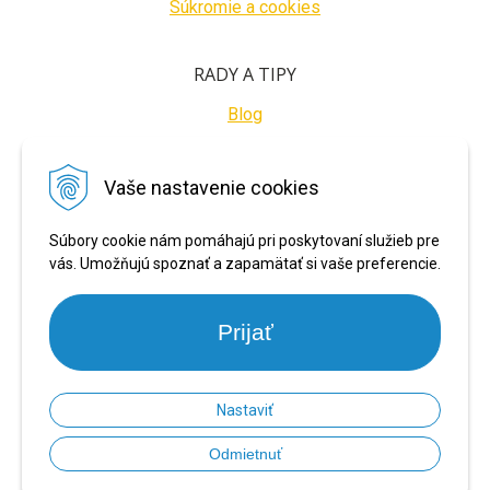
Súkromie a cookies
RADY A TIPY
Blog
BEZPEČNÉ PLATBY
Vaše nastavenie cookies
Súbory cookie nám pomáhajú pri poskytovaní služieb pre
vás. Umožňujú spoznať a zapamätať si vaše preferencie.
Prijať
Nastaviť
© 2026 PRONARADIE.SK •
NextShop
&
e-shop Pohoda Connector
by
NextCom
Odmietnuť
s.r.o.