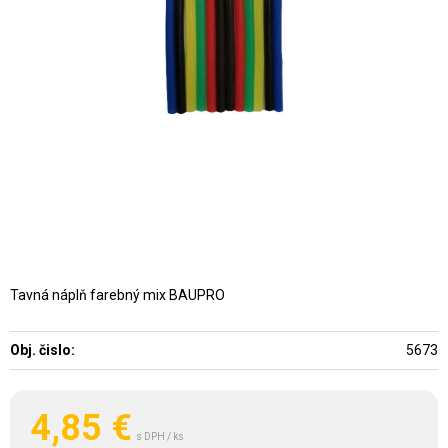
Tavná náplň farebný mix BAUPRO
Obj. čislo:
5673
4,85
€
s DPH / ks