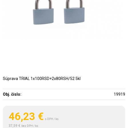
Súprava TRIAL 1x100RSD+2x80RSH/52 5kl
Obj. čislo:
19919
46,23
€
s DPH / ks
37,59 €
bez DPH / ks