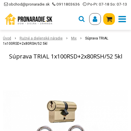
obchod@pronaradie.sk
0911803636
⏲ Po-Pi: 07-18 So: 07-13
Úvod
Ručné a dielenské náradie
Mix
Súprava TRIAL
1x100RSD+2x80RSH/52 5kl
Súprava TRIAL 1x100RSD+2x80RSH/52 5kl