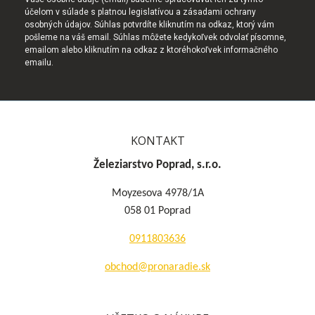
účelom v súlade s platnou legislatívou a zásadami ochrany
osobných údajov. Súhlas potvrdíte kliknutím na odkaz, ktorý vám
pošleme na váš email. Súhlas môžete kedykoľvek odvolať písomne,
emailom alebo kliknutím na odkaz z ktoréhokoľvek informačného
emailu.
KONTAKT
Železiarstvo Poprad, s.r.o.
Moyzesova 4978/1A
058 01 Poprad
0911803636
obchod@pronaradie.sk