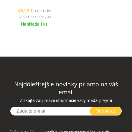
46,23 €
s DPH / ks
37,59 €
bez DPH / ks
Na sklade 1 ks
Najdôležitejšie novinky priamo na váš
email
Získajte zaujímavé informácie vždy medzi prvými
Odoberať
Vaše osobné údaje (email) budeme spracovávať len za týmto