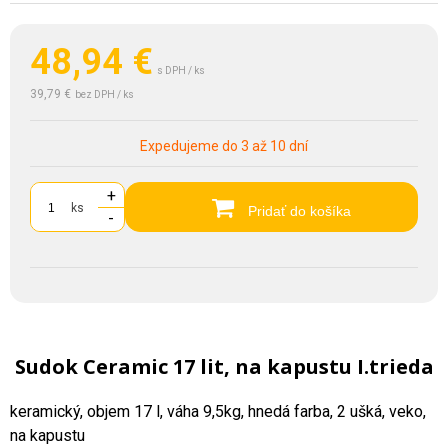
48,94
€
s DPH / ks
39,79 €
bez DPH / ks
Expedujeme do 3 až 10 dní
+
ks
Pridať do košíka
-
Sudok Ceramic 17 lit, na kapustu I.trieda
keramický, objem 17 l, váha 9,5kg, hnedá farba, 2 ušká, veko,
na kapustu