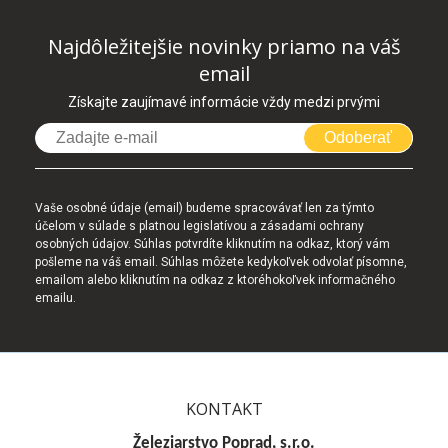
Najdôležitejšie novinky priamo na váš
email
Získajte zaujímavé informácie vždy medzi prvými
Odoberať
Vaše osobné údaje (email) budeme spracovávať len za týmto
účelom v súlade s platnou legislatívou a zásadami ochrany
osobných údajov. Súhlas potvrdíte kliknutím na odkaz, ktorý vám
pošleme na váš email. Súhlas môžete kedykoľvek odvolať písomne,
emailom alebo kliknutím na odkaz z ktoréhokoľvek informačného
emailu.
KONTAKT
Železiarstvo Poprad, s.r.o.