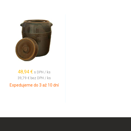
48,94 €
s DPH / ks
39,79 €
bez DPH / ks
Expedujeme do 3 až 10 dní