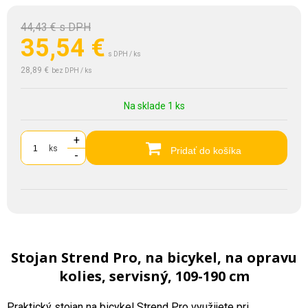
44,43 €
s DPH
35,54
€
s DPH / ks
28,89 €
bez DPH / ks
Na sklade 1 ks
+
ks
Pridať do košíka
-
Stojan Strend Pro, na bicykel, na opravu
kolies, servisný, 109-190 cm
Praktický stojan na bicykel Strend Pro využijete pri