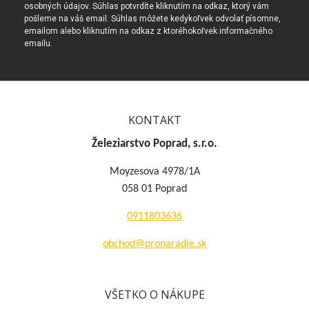
osobných údajov. Súhlas potvrdíte kliknutím na odkaz, ktorý vám
pošleme na váš email. Súhlas môžete kedykoľvek odvolať písomne,
emailom alebo kliknutím na odkaz z ktoréhokoľvek informačného
emailu.
KONTAKT
Železiarstvo Poprad, s.r.o.
Moyzesova 4978/1A
058 01 Poprad
0911803636
obchod@pronaradie.sk
VŠETKO O NÁKUPE