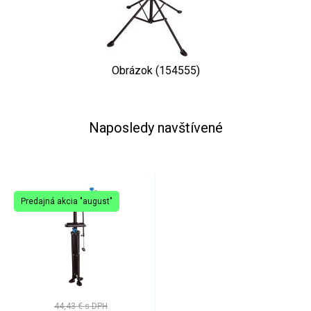
Obrázok (154555)
Naposledy navštívené
Predajná akcia "august"
44,43 €
s DPH