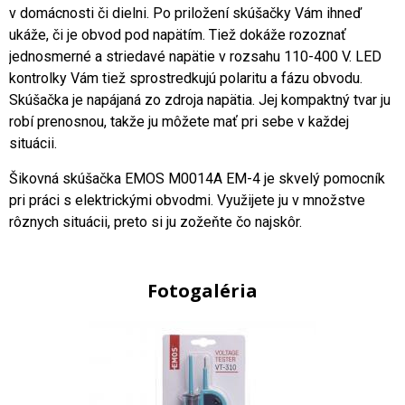
v domácnosti či dielni. Po priložení skúšačky Vám ihneď
ukáže, či je obvod pod napätím. Tiež dokáže rozoznať
jednosmerné a striedavé napätie v rozsahu 110-400 V. LED
kontrolky Vám tiež sprostredkujú polaritu a fázu obvodu.
Skúšačka je napájaná zo zdroja napätia. Jej kompaktný tvar ju
robí prenosnou, takže ju môžete mať pri sebe v každej
situácii.
Šikovná skúšačka EMOS M0014A EM-4 je skvelý pomocník
pri práci s elektrickými obvodmi. Využijete ju v množstve
rôznych situácii, preto si ju zožeňte čo najskôr.
Fotogaléria