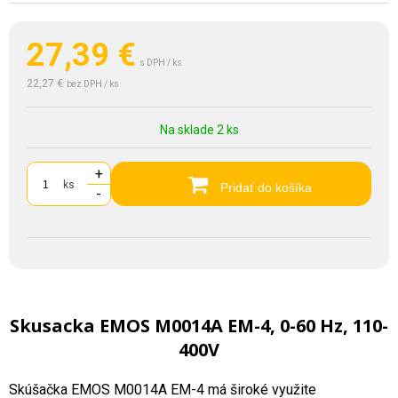
27,39
€
s DPH / ks
22,27 €
bez DPH / ks
Na sklade 2 ks
+
ks
Pridať do košíka
-
Skusacka EMOS M0014A EM-4, 0-60 Hz, 110-
400V
Skúšačka EMOS M0014A EM-4 má široké využite