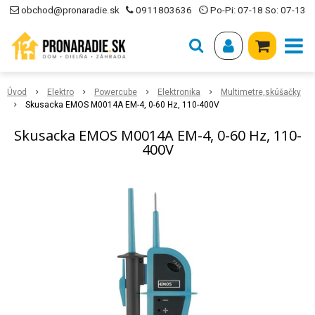
obchod@pronaradie.sk
0911803636
⏲ Po-Pi: 07-18 So: 07-13
Úvod
Elektro
Powercube
Elektronika
Multimetre,skúšačky
Skusacka EMOS M0014A EM-4, 0-60 Hz, 110-400V
Skusacka EMOS M0014A EM-4, 0-60 Hz, 110-
400V