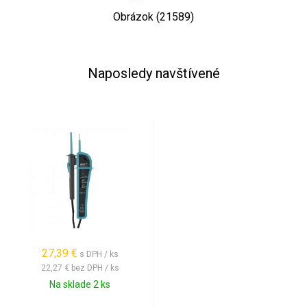
Obrázok (21589)
Naposledy navštívené
27,39 €
s DPH / ks
22,27 €
bez DPH / ks
Na sklade 2 ks