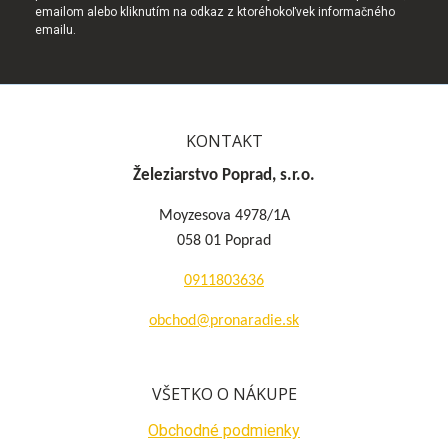
emailom alebo kliknutím na odkaz z ktoréhokoľvek informačného
emailu.
KONTAKT
Železiarstvo Poprad, s.r.o.
Moyzesova 4978/1A
058 01 Poprad
0911803636
obchod@pronaradie.sk
VŠETKO O NÁKUPE
Obchodné podmienky