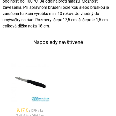
odolnosť do 100 °C. Je odolná proti nárazu. Možnosť
zavesenia. Pri správnom brúsení ocieľkou alebo brúskou je
zaručená funkcia výrobku min. 10 rokov. Je vhodný do
umývačky na riad. Rozmery: čepeľ 7,5 cm, š. čepele 1,5 cm,
celková dĺžka noža 18 cm.
Naposledy navštívené
9,17 €
s DPH / ks
7,46 €
bez DPH / ks