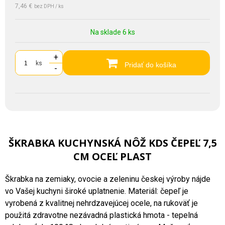
7,46 €
bez DPH / ks
Na sklade 6 ks
+
ks
Pridať do košíka
-
ŠKRABKA KUCHYNSKÁ NÔŽ KDS ČEPEĽ 7,5
CM OCEĽ PLAST
Škrabka na zemiaky, ovocie a zeleninu českej výroby nájde
vo Vašej kuchyni široké uplatnenie. Materiál: čepeľ je
vyrobená z kvalitnej nehrdzavejúcej ocele, na rukoväť je
použitá zdravotne nezávadná plastická hmota - tepelná