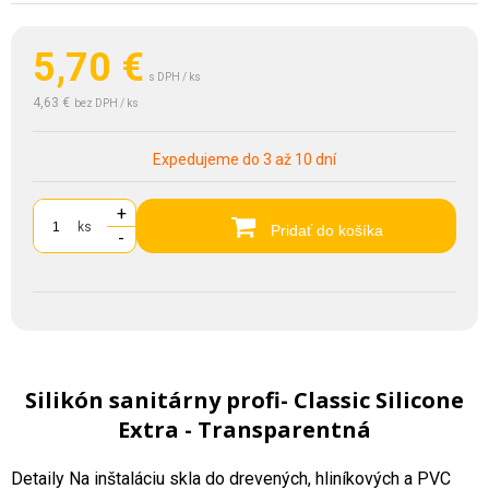
5,70
€
s DPH / ks
4,63 €
bez DPH / ks
Expedujeme do 3 až 10 dní
+
ks
Pridať do košíka
-
Silikón sanitárny profi- Classic Silicone
Extra - Transparentná
Detaily Na inštaláciu skla do drevených, hliníkových a PVC